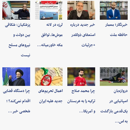
خبرنگار؛ معمار
خبر جدید درباره
لرزه در لانه
پزشکیان: شکافی
حافظه ملت
استعفای ذولقدر
موش‌ها، توافق
بین دولت و
+جزئیات
مکه خاورمیانه…
نیروهای مسلح
نیست
دروازه‌بان
چرا محمد صلاح
اعمال تحریم‌های
چرا دستگاه قضایی
اسپانیایی در
ترکیه را به عربستان
جدید علیه ایران
اقدام نمی‌کند؟ ؛
یک‌قدمی بازگشت
و آمریکا…
شخصی خبر…
به اس…