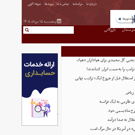
درباره ما
مرامنامه
تماس با ما
پیوندها
تعرفه اگهی
پنجشنبه ۱۵ مرداد ۱۴۰۵
نرمندان
بازرگانی
ه یحیی گل محمدی برای هواداران دهوک
رامپ را به سمت ایران کشاندند!
استقلال قبل از شروع لیگ؛ ترکیب نهایی
ی طارمی به لیگ فرانسه
 طرح سادیسمی خود
لال به صدا درآمد
» در آمریکا در حال مرگ است