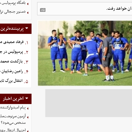
باشگاه پرسپولیس م
دان خواهد رفت.
دستور جنجالی ترام
پربیننده‌ترین
فرهاد مجیدی م
۱.
پرسپولیس در جذ
۲.
بازگشت محمدم
۳.
رامین رضاییان د
۴.
انتقال بزرگ تاب
۵.
آخرین اخبار
پیام امیدوارکنند
آزمون سرنوشت‌ساز 
مشخص می‌شود؟
احتمال انتقال مهد