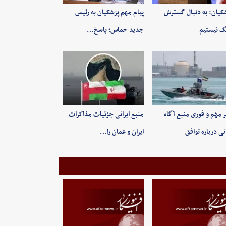
کیان: به‌ دنبال گسترش
پیام مهم پزشکیان به رئیس
 نیستیم
جدید حماس؛ پاسخ…
 مهم و فوری منبع آگاه
منبع ایرانی جزئیات مذاکرات
انی درباره توافق
ایران و عمان را…