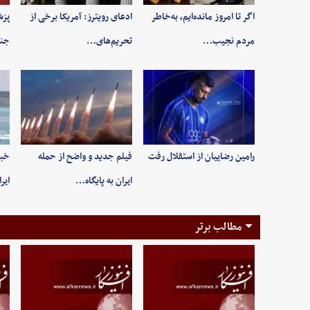
اگر تا امروز مانده‌ایم، به‌خاطر
ادعای رویترز: آمریکا برخی از
پزش
مردم نجیب…
تحریم‌های…
جنگ
رامین رضاییان از استقلال رفت
فیلم جدید و واضح از حمله
خبر
ایران به پایگاه…
ایر
مطالب برتر