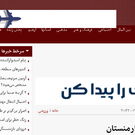
بین الملل
اجتماعی
فرهنگ و هنر
مذهبی
استانها
آرشیو
پخش زنده
ه
سرخط خبرها
پیام امیدوارکنند
کشورهای منطقه، ت
آزمون سرنوشت‌ساز 
مشخص می‌شود؟
۲ گزینه صنعا برای ریاض
احتمال انتقال مهد
۱۳
خانه
ورزشی
اصرار بن‌گویر بر
|
زنگ خطر برای استق
ارمنستان
«رویای بازنشستگی