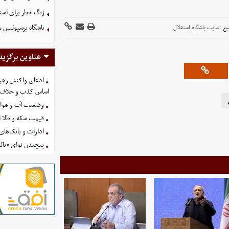
زنگ خطر برای استق
باشگاه پرسپولیس م
بع :
سایت باشگاه استقلال
عناوین برگزید
ادعای واکنش رهبر
اساس کذب و خلاف 
وضعیت آب و هوای کشور 
قیمت سکه و طلا امروز چه
ادارات و بانک‌های کدام استان
پیچیدن نوای «یالث