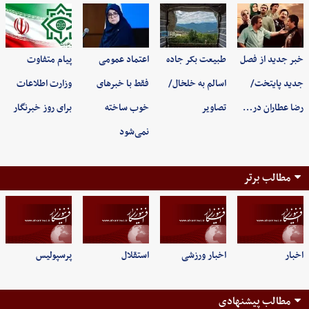
خبر جدید از فصل
طبیعت بکر جاده
اعتماد عمومی
پیام متفاوت
جدید پایتخت/
اسالم به خلخال/
فقط با خبرهای
وزارت اطلاعات
رضا عطاران در…
تصاویر
خوب ساخته
برای روز خبرنگار
نمی‌شود
مطالب برتر
اخبار
اخبار ورزشی
استقلال
پرسپولیس
مطالب پیشنهادی