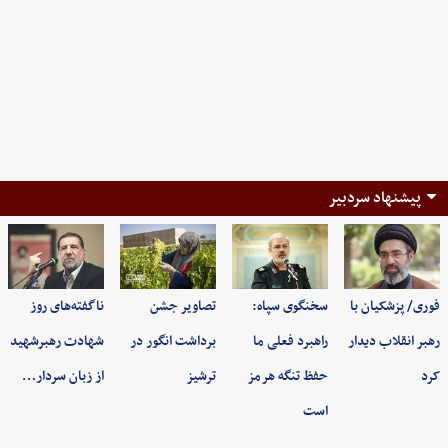
پیشنهاد سردبیر
فوری/ پزشکیان با
سخنگوی سپاه:
تصاویر جشن
ناگفته‌های روز
رهبر انقلاب دیدار
راهبرد فعلی ما
برداشت انگور در
شهادت رهبرشهید
کرد
حفظ تنگه هرمز
ترشیز
از زبان سردار…
است