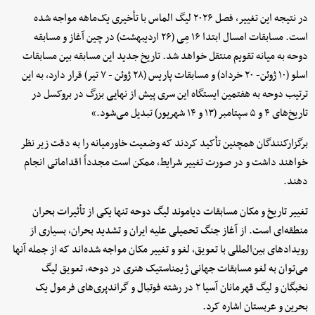
در نتیجه این تغییر، فصل ۲۰۲۶ لیگ الماس با تأخیری یک‌ماهه مواجه شده
است. مسابقات امسال ابتدا ۱۶ مِی (۲۶ اردیبهشت) در چین آغاز و مسابقه
دوحه به میانه تقویم منتقل خواهد شد. تاریخ جدید این مسابقه بین مسابقات
اسلو (۱۰ ژوئن- ۲۰ خرداد) و مسابقات پاریس (۲۸ ژوئن - ۷ تیر) قرار دارد، به این
ترتیب دوحه به هفتمین ایستگاه این سری پیش از نهایی بزرگ در بروکسل در
تاریخ‌های ۴ و ۵ سپتامبر (۱۳ و ۱۴ شهریور) تبدیل می‌شود.»
برگزارکنندگان همچنین تأکید کردند که وضعیت خاورمیانه را به دقت زیر نظر
خواهند داشت و در صورت تغییر شرایط، ممکن است مجدداً اقداماتی انجام
دهند.
تغییر تاریخ و مکان مسابقات دیاموند لیگ دوحه تنها یکی از تأثیرات بحران
منطقه‌ای است. از آغاز جنگ تحمیلی علیه ایران و تشدید بحران، بسیاری از
رویدادهای بین‌المللی با تعویق، لغو و تغییر مکان مواجه شده‌اند که از جمله آنها
می‌توان به لغو مسابقات جهانی ژیمناستیک هنری در دوحه، تعویق لیگ
نخبگان و لیگ قهرمانان آسیا ۲ در رشته فوتبال و گراندپری‌های فرمول یک
بحرین و عربستان اشاره کرد.