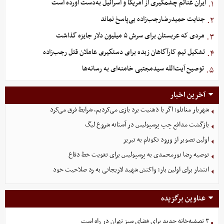
ایران غنائم چشمگیری از آمریکا و اسرائیل به‌دست آورده است
۱.
جنایت حمیدرضارجب‌زاده بی‌پاسخ نماند
۲.
مردی که عربستان برای سرش ۵ میلیون دلار جایزه گذاشت
۳.
تشکیل تیم کارآگاهان زبده برای دستگیری عاملان قتل رجب‌زاده
۴.
توصیح آیت‌الله سیدمجتبی خامنه‌ای به رسانه‌ها
۵.
آخرین اخبار
شهریار مغانلو: اگر با ذهنیت برد بازی می‌کردیم، شرایط فرق می‌کرد
بازگشت مدافع چپ پرسپولیس در آستانه شروع لیگ
اولین تصویر از ورود نکونام به تبریز
توصیه رضا نورمحمدی به پرسپولیس برای تقویت خط دفاع
انتشار برای اولین بار؛ واکنش شهید لاریجانی به رد صلاحیت خود
عناوین برگزیده
۳ تصفیه‌خانه جدید برای فضای سبز تهران در راه است