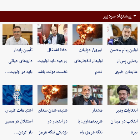
پیشنهاد سردبیر
اولین پیام محسن
فوری/ جزئیات
حفظ اشتغال
تأمین پایدار
رضایی پس از
اولیه از انفجارهای
موجود باید اولویت
داروهای حیاتی
شایعات خبری
قشم
نخست دولت باشد
باید در اولویت…
ابتکارات رهبر
هشدار
شنیده شدن صدای
اشتباهات کلیدی
انقلاب در میدان
شریعتمداری: با
دو انفجار در
استقلال در مسیر
نبرد
تنگه هرمز، راه
نزدیکی تنگه هرمز
باز کردن…