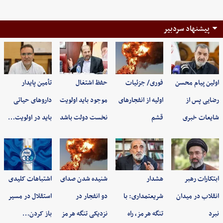
پیشنهاد سردبیر
اولین پیام محسن
فوری/ جزئیات
حفظ اشتغال
تأمین پایدار
رضایی پس از
اولیه از انفجارهای
موجود باید اولویت
داروهای حیاتی
شایعات خبری
قشم
نخست دولت باشد
باید در اولویت…
ابتکارات رهبر
هشدار
شنیده شدن صدای
اشتباهات کلیدی
انقلاب در میدان
شریعتمداری: با
دو انفجار در
استقلال در مسیر
نبرد
تنگه هرمز، راه
نزدیکی تنگه هرمز
باز کردن…