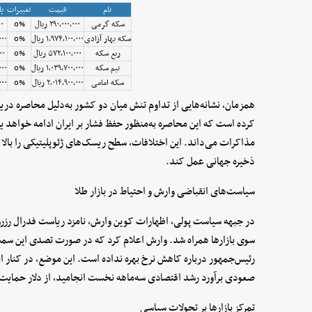
نام
قیمت
تغییرات
پا
سکه گرمی
۲۹۰٬۰۰۰٬۰۰۰ ریال
0%
۰۰
سکه بهار آزادی
۱٬۹۷۴٬۱۰۰٬۰۰۰ ریال
0%
٬۰۰۰
ربع سکه
۵۷۲٬۱۰۰٬۰۰۰ ریال
0%
۰۰۰
نیم سکه
۱٬۰۳۹٬۷۰۰٬۰۰۰ ریال
0%
٬۰۰۰
سکه امامی
۲٬۰۱۴٬۹۰۰٬۰۰۰ ریال
0%
٬۰۰۰
همزمان، نشانه‌هایی از تداوم تنش میان دو کشور به‌دلیل محاصره دریا
کرده است که این محاصره به‌منظور حفظ فشار بر ایران ادامه خواهد ی
مذاکرات می‌داند. این اختلافات، سطح ریسک‌های ژئوپلیتیکی را بالا نگه
ذخیره جهانی عمل کند.
سیاست‌های انقباضی وارش و احتیاط در بازار طلا
در جبهه سیاست پولی، اظهارات کوین وارش، نامزد ریاست فدرال رزرو، 
سوی بازارها همراه شد. وارش اعلام کرد که در صورت تصدی این سمت
رئیس‌جمهور درباره کاهش نرخ بهره نداده است. این موضع، در کنار انت
صعودی برآورد رشد اقتصادی سه‌ماهه نخست انجامید، از دلار حمایت کر
تمرکز بازارها بر تحولات سیاسی