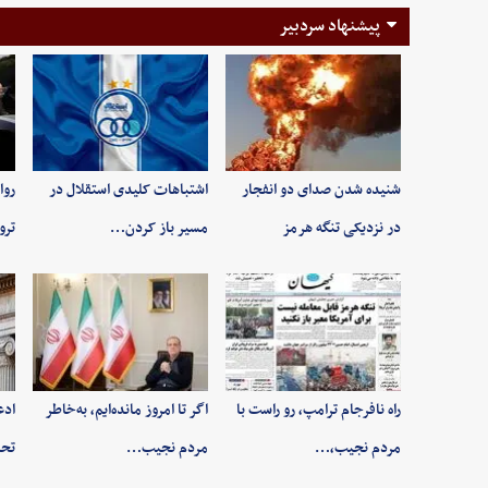
پیشنهاد سردبیر
شنیده شدن صدای دو انفجار
اشتباهات کلیدی استقلال در
روا
در نزدیکی تنگه هرمز
مسیر باز کردن…
ترو
راه نافرجام ترامپ، رو راست با
اگر تا امروز مانده‌ایم، به‌خاطر
ادع
مردم نجیب،…
مردم نجیب…
تحر