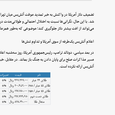
تضعیف دلار آمریکا در واکنش به خبر تمدید موقت آتش‌بس میان تهران 
شد. با این حال، نگرانی‌ها نسبت به اختلال احتمالی و طولانی‌مدت در 
می‌تواند از افت بیشتر دلار جلوگیری کند؛ موضوعی که به‌طور همزما
اعلام آتش‌بس یک‌طرفه از سوی آمریکا و تداوم تنش‌ها
در بعد سیاسی، دونالد ترامپ، رئیس‌جمهوری آمریکا، روز سه‌شنبه اعلام
مسیر مذاکرات صلح برای پایان دادن به جنگ باز بماند. در مقابل، خب
آتش‌بس ارائه نکرده است.
نام
قیمت
تغییرات
طلای ۲۴ عیار
۲۶۷٬۲۶۷٬۰۰۰ ریال
0%
طلای 18 عیار / 750
۲۰۰٬۴۵۲٬۰۰۰ ریال
0%
طلای 18 عیار / 740
۱۹۷٬۷۸۰٬۰۰۰ ریال
0%
طلای دست دوم
۱۹۷٬۷۷۹٬۶۸۰ ریال
0%
مثقال طلا
۸۶۸٬۲۹۰٬۰۰۰ ریال
0%