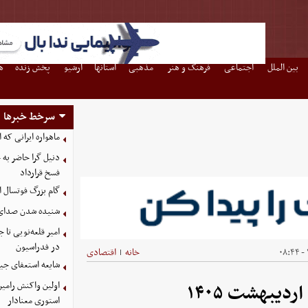
بین الملل
اجتماعی
فرهنگ و هنر
مذهبی
استانها
آرشیو
پخش زنده
ه
سرخط خبرها
ماهواره ایرانی که 
دنیل گرا حاضر به
فسخ قرارداد
گام بزرگ فوتسال ای
شنیده شدن صدای د
امیر قلعه‌نویی تا
در فدراسیون
خانه
اقتصادی
|
شایعه استعفای جیا
اولین واکنش رامین
استوری معنادار