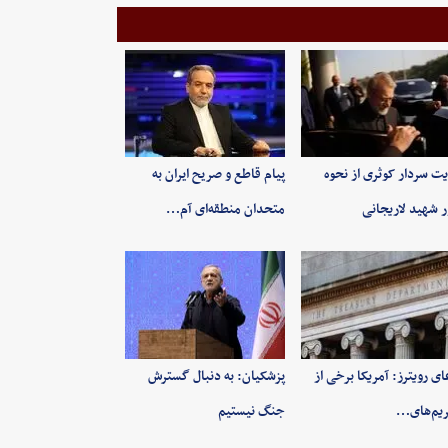
یت سردار کوثری از نحوه
پیام قاطع و صریح ایران به
ر شهید لاریجانی
متحدان منطقه‌ای آم…
ای رویترز: آمریکا برخی از
پزشکیان: به‌ دنبال گسترش
یم‌های…
جنگ نیستیم