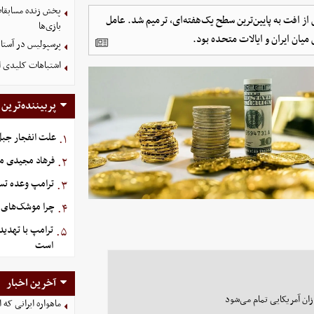
پخش زنده مسابقات 
ز افت به پایین‌ترین سطح یک‌هفته‌ای، ترمیم شد. عامل
بازی‌ها
میان ایران و ایالات متحده بود.
پرسپولیس در آستانه جذب ۳ 
اشتباهات کلیدی اس
پربیننده‌ترین
علت انفجار جبل‌
۱.
فرهاد مجیدی م
۲.
ترامپ وعده تسل
۳.
چرا موشک‌های ای
۴.
ترامپ با تهدید
۵.
است
آخرین اخبار
ان آمریکایی تمام می‌شود
ماهواره ایرانی که 