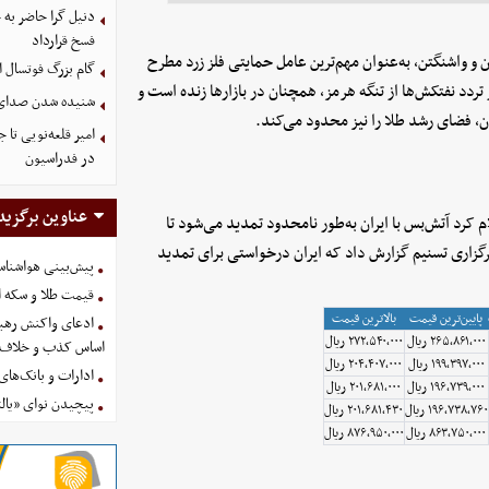
دنیل گرا حاضر به
فسخ قرارداد
و واشنگتن، به‌عنوان مهم‌ترین عامل حمایتی فلز زرد مطرح
گام بزرگ فوتسال ای
تردد نفتکش‌ها از تنگه هرمز، همچنان در بازارها زنده است و
شنیده شدن صدای د
ن، فضای رشد طلا را نیز محدود می‌کند.
امیر قلعه‌نویی تا
در فدراسیون
عناوین برگزید
 کرد آتش‌بس با ایران به‌طور نامحدود تمدید می‌شود تا
رگزاری تسنیم گزارش داد که ایران درخواستی برای تمدید
پیش‌بینی هواشناسی امروز
قیمت طلا و سکه امروز پنجشنب
پایین‌ترین قیمت
بالاترین قیمت
ادعای واکنش رهبر
۲۶۵٬۸۶۱٬۰۰۰ ریال
۲۷۲٬۵۴۰٬۰۰۰ ریال
اساس کذب و خلاف 
۱۹۹٬۳۹۷٬۰۰۰ ریال
۲۰۴٬۴۰۷٬۰۰۰ ریال
ادارات و بانک‌های کدام استان
۱۹۶٬۷۳۹٬۰۰۰ ریال
۲۰۱٬۶۸۱٬۰۰۰ ریال
پیچیدن نوای «یالث
۱۹۶٬۷۳۸٬۷۶۰ ریال
۲۰۱٬۶۸۱٬۴۳۰ ریال
۸۶۳٬۷۵۰٬۰۰۰ ریال
۸۷۶٬۹۵۰٬۰۰۰ ریال