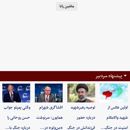
ماشین رانا
پیشنهاد سردبیر
اولین عکس از
توصیه رهبرشهید
افشاگری شهرام
وقتی پمپئو جواب
شهید والامقام
درباره حضور
همایون: سرنوشت
حسن روحانی را
امنیت در جنگ…
فرزندانش در جنگ
«من‌وتو» در…
درباره جنگ با…