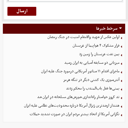
سرخط خبرها
اولین عکس از شهید والامقام امنیت در جنگ رمضان
فرار مشکوک ۴ هواپیما از عربستان
یمن نفت عربستان را زمین زد
میزبانی دو مسابقه آسیایی به ایران رسید
ماجرای اقدام ۱۱ سناتور آمریکایی درمورد جنگ علیه ایران
آتش‌سوزی یک کشتی دیگر در تنگه هرمز
یمنی‌ها قفل باب‌المندب را محکم زدند
تد کروز خواستار راه‌اندازی شورش‌های مسلحانه در ایران شد
هشدار ارشدترین ژنرال آمریکا درباره محدودیت‌های نظامی علیه ایران
نگرانی آمریکا از اتحاد بیشتر مردم ایران در صورت تشدید حملات