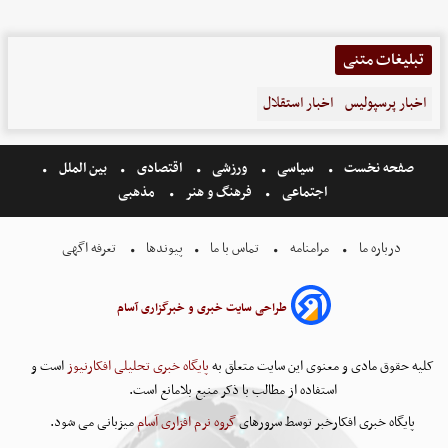
تبلیغات متنی
اخبار پرسپولیس
اخبار استقلال
صفحه نخست
سیاسی
ورزشی
اقتصادی
بین الملل
اجتماعی
فرهنگ و هنر
مذهبی
درباره ما
مرامنامه
تماس با ما
پیوندها
تعرفه اگهی
طراحی سایت خبری و خبرگزاری آسام
کلیه حقوق مادی و معنوی این سایت متعلق به
پایگاه خبری تحلیلی افکارنیوز
است و
استفاده از مطالب با ذکر منبع بلامانع است.
پایگاه خبری افکارخبر توسط سرورهای
گروه نرم افزاری آسام
میزبانی می شود.