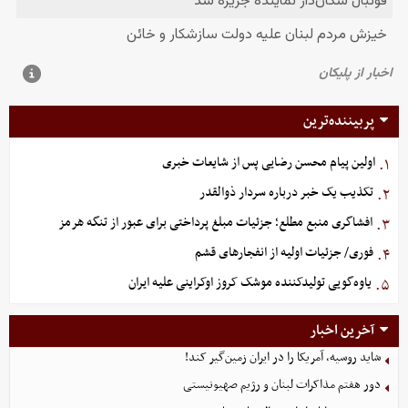
پربیننده‌ترین
اولین پیام محسن رضایی پس از شایعات خبری
۱.
تکذیب یک خبر درباره سردار ذوالقدر
۲.
افشاگری منبع مطلع؛ جزئیات مبلغ پرداختی برای عبور از تنگه هرمز
۳.
فوری/ جزئیات اولیه از انفجارهای قشم
۴.
یاوه‌گویی تولیدکننده موشک کروز اوکراینی علیه ایران
۵.
آخرین اخبار
شاید روسیه، آمریکا را در ایران زمین‌گیر کند!
دور هفتم مذاکرات لبنان و رژیم صهیونیستی