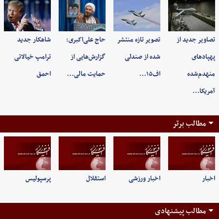
تصاویر جدید از
تصویر تازه منتشر
حاج علی‌اکبری:
شاهکار جدید
پهپادهای
شده از صندلی
گزارش‌هایی از
ترامپ خیالاتی
منهدم‌شده
اف۱۵…
حمایت مالی…
احمق
آمریکا…
مطالب برتر
اخبار
اخبار ورزشی
استقلال
پرسپولیس
مطالب پیشنهادی