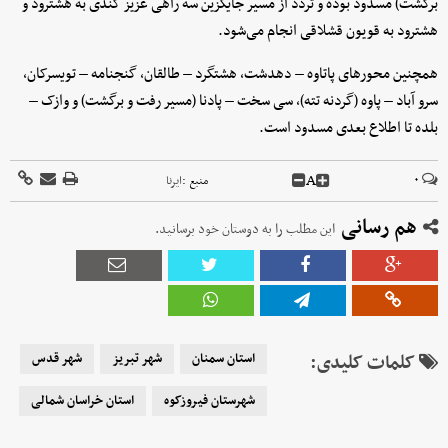
برگشت) مسدود بوده و تردد از مسیر جایگزین سه راهی عزیز کندی به هشترود و
هشترود به قویون قشلاقی انجام می‌شود.
همچنین محورهای پاتاوه – دهدشت، هشتگرد – طالقان، گنجنامه – تویسرکان،
سرو آباد – پاوه (گردنه تته)، سی سخت – پادنا (مسیر رفت و برگشت) و وازک –
بلده تا اطلاع بعدی مسدود است.
A
۰
منبع :
ایرنا
هم رسانی
این مطلب را به دوستان خود برسانید.
کلمات کلیدی:
استان سمنان
شهر تبریز
شهر قدس
شهرستان فیروزکوه
استان خراسان شمالی