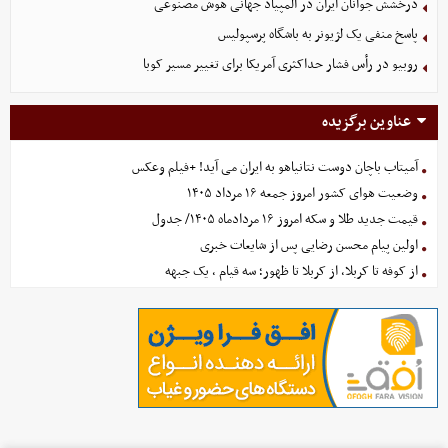
درخشش جوانان ایران در المپیاد جهانی هوش مصنوعی
پاسخ منفی یک لژیونر به باشگاه پرسپولیس
روبیو در رأس فشار حداکثری آمریکا برای تغییر مسیر کوبا
عناوین برگزیده
آمیتاب باچان دوست نتانیاهو به ایران می آید! +فیلم وعکس
وضعیت هوای کشور امروز جمعه ۱۶ مرداد ۱۴۰۵
قیمت جدید طلا و سکه امروز ۱۶ مردادماه ۱۴۰۵/ جدول
اولین پیام محسن رضایی پس از شایعات خبری
از کوفه تا کربلا، از کربلا تا ظهور؛ سه قیام ، یک جبهه