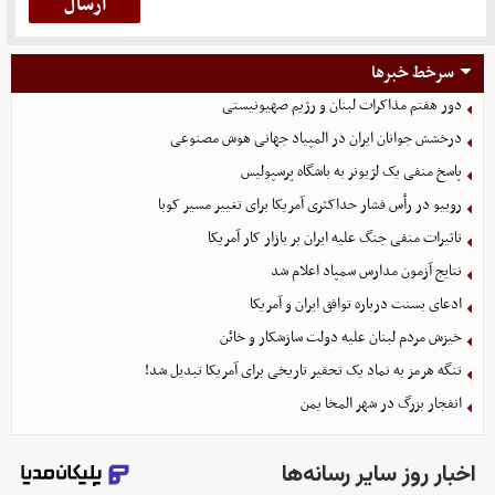
سرخط خبرها
دور هفتم مذاکرات لبنان و رژیم صهیونیستی
درخشش جوانان ایران در المپیاد جهانی هوش مصنوعی
پاسخ منفی یک لژیونر به باشگاه پرسپولیس
روبیو در رأس فشار حداکثری آمریکا برای تغییر مسیر کوبا
تاثیرات منفی جنگ علیه ایران بر بازار کار آمریکا
نتایج آزمون مدارس سمپاد اعلام شد
ادعای بسنت درباره توافق ایران و آمریکا
خیزش مردم لبنان علیه دولت سازشکار و خائن
تنگه هرمز به نماد یک تحقیر تاریخی برای آمریکا تبدیل شد!
انفجار بزرگ در شهر المخا یمن