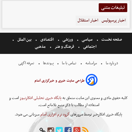
تبلیغات متنی
اخبار پرسپولیس
اخبار استقلال
صفحه نخست
سیاسی
ورزشی
اقتصادی
بین الملل
اجتماعی
فرهنگ و هنر
مذهبی
درباره ما
مرامنامه
تماس با ما
پیوندها
تعرفه اگهی
طراحی سایت خبری و خبرگزاری آسام
کلیه حقوق مادی و معنوی این سایت متعلق به
پایگاه خبری تحلیلی افکارنیوز
است و
استفاده از مطالب با ذکر منبع بلامانع است.
پایگاه خبری افکارخبر توسط سرورهای
گروه نرم افزاری آسام
میزبانی می شود.