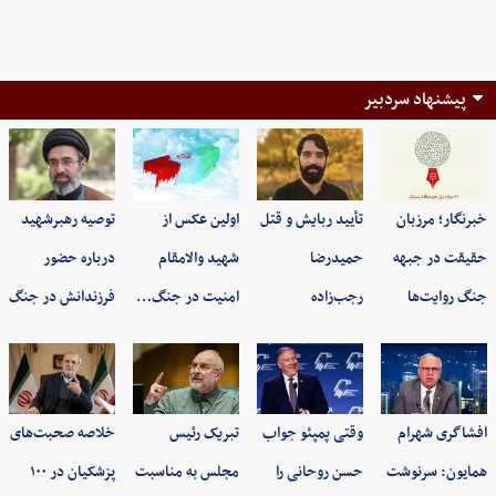
پیشنهاد سردبیر
خبرنگار؛ مرزبان
تأیید ربایش و قتل
اولین عکس از
توصیه رهبرشهید
حقیقت در جبهه
حمیدرضا
شهید والامقام
درباره حضور
جنگ روایت‌ها
رجب‌زاده
امنیت در جنگ…
فرزندانش در جنگ
افشاگری شهرام
وقتی پمپئو جواب
تبریک رئیس
خلاصه صحبت‌های
همایون: سرنوشت
حسن روحانی را
مجلس به مناسبت
پزشکیان در ۱۰۰