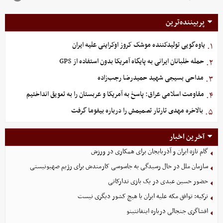
پربیننده‌ترین
یاوه‌گویی تولیدکننده موشک کروز اوکراینی علیه ایران
۱.
حمله خلبانان ایرانی به پایگاه آمریکا بدون استفاده از GPS
۲.
مداحی بسیجی شهید حمیدرضا رجب‌زاده
۳.
مقاومت اسلامی عراق: پاسخ به آمریکا و عربستان را به تعویق انداختیم
۴.
بالاخره مهدی تارتار تصمیمش را درباره بیفوما گرفت
۵.
آخرین اخبار
گام تازه ایران و آذربایجان برای همکاری در ورزش
سازمان ملل در حال رسیدگی به جاسوسی کارمندش برای رژیم صهیونیستی
حضور حسین عبدی در یک بازی تدارکاتی
ترکیه: توافق مکه علیه ایران یا هیچ کشور دیگری نیست
افشاگری جنجالی درباره اینفانتینو