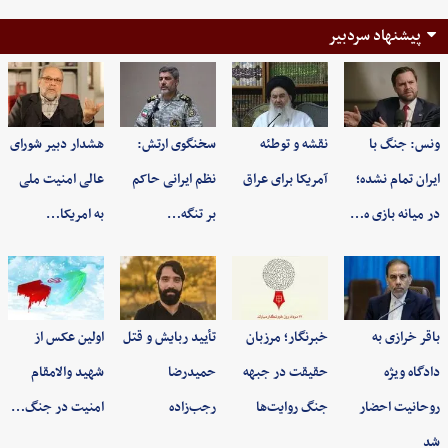
پیشنهاد سردبیر
ونس: جنگ با
نقشه و توطئه
سخنگوی ارتش:
هشدار دبیر شورای
ایران تمام نشده؛
آمریکا برای عراق
نظم ایرانی حاکم
عالی امنیت ملی
در میانه بازی ه…
بر تنگه…
به امریکا…
باقر خرازی به
خبرنگار؛ مرزبان
تأیید ربایش و قتل
اولین عکس از
دادگاه ویژه
حقیقت در جبهه
حمیدرضا
شهید والامقام
روحانیت احضار
جنگ روایت‌ها
رجب‌زاده
امنیت در جنگ…
شد