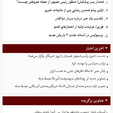
هشدار پسر پزشکیان/ منظور رئیس جمهور از جمله معروفش چیست؟
۱.
اولین پیام محسن رضایی پس از شایعات خبری
۲.
تکذیب یک خبر درباره سردار ذوالقدر
۳.
فوری/ جزئیات اولیه از انفجارهای قشم
۴.
پرسپولیس در آستانه جذب ۳ بازیکن جدید
۵.
آخرین اخبار
نشست خبری رئیس‌جمهور همزمان با روز خبرنگار برگزار می‌شود
ترامپ سوئیس را تهدید کرد
پایان عمر ۵۰ ساله دلارهای نفتی به دست ایران
تصاویر جدید از پهپادهای منهدم‌شده آمریکا توسط سپاه
تصویر تازه منتشر شده از صندلی اف۱۵ سرنگون‌شده‌ی آمریکایی توسط سپاه
عناوین برگزیده
آمیتاب باچان دوست نتانیاهو به ایران می آید! +فیلم وعکس