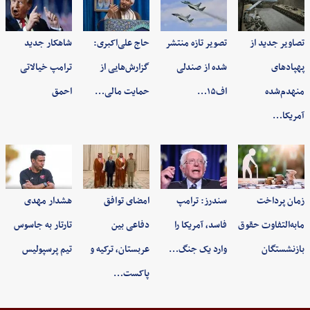
تصاویر جدید از
تصویر تازه منتشر
حاج علی‌اکبری:
شاهکار جدید
پهپادهای
شده از صندلی
گزارش‌هایی از
ترامپ خیالاتی
منهدم‌شده
اف۱۵…
حمایت مالی…
احمق
آمریکا…
زمان پرداخت
سندرز: ترامپ
امضای توافق
هشدار مهدی
مابه‌التفاوت حقوق
فاسد، آمریکا را
دفاعی بین
تارتار به جاسوس
بازنشستگان
وارد یک جنگ…
عربستان، ترکیه و
تیم پرسپولیس
پاکست…