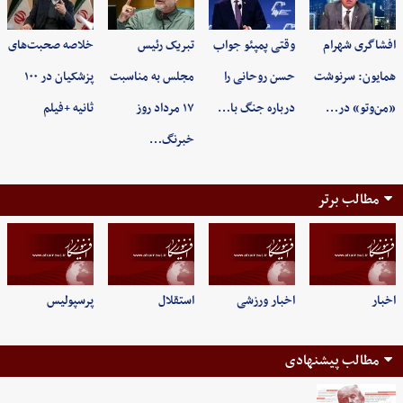
افشاگری شهرام
وقتی پمپئو جواب
تبریک رئیس
خلاصه صحبت‌های
همایون: سرنوشت
حسن روحانی را
مجلس به مناسبت
پزشکیان در ۱۰۰
«من‌وتو» در…
درباره جنگ با…
۱۷ مرداد روز
ثانیه +فیلم
خبرنگ…
مطالب برتر
اخبار
اخبار ورزشی
استقلال
پرسپولیس
مطالب پیشنهادی