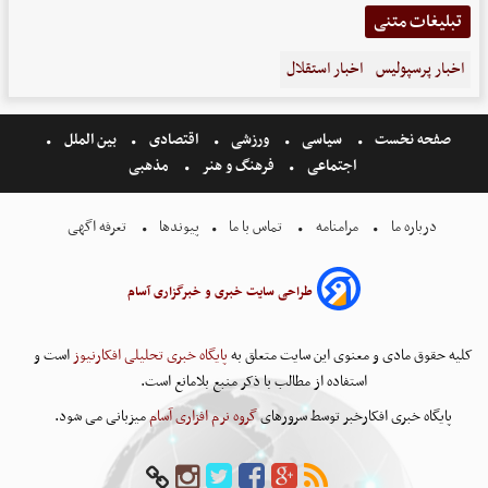
تبلیغات متنی
اخبار پرسپولیس
اخبار استقلال
صفحه نخست
سیاسی
ورزشی
اقتصادی
بین الملل
اجتماعی
فرهنگ و هنر
مذهبی
درباره ما
مرامنامه
تماس با ما
پیوندها
تعرفه اگهی
طراحی سایت خبری و خبرگزاری آسام
کلیه حقوق مادی و معنوی این سایت متعلق به
پایگاه خبری تحلیلی افکارنیوز
است و
استفاده از مطالب با ذکر منبع بلامانع است.
پایگاه خبری افکارخبر توسط سرورهای
گروه نرم افزاری آسام
میزبانی می شود.