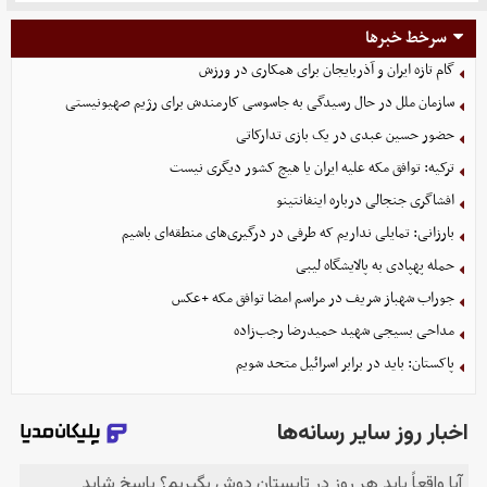
سرخط خبرها
گام تازه ایران و آذربایجان برای همکاری در ورزش
سازمان ملل در حال رسیدگی به جاسوسی کارمندش برای رژیم صهیونیستی
حضور حسین عبدی در یک بازی تدارکاتی
ترکیه: توافق مکه علیه ایران یا هیچ کشور دیگری نیست
افشاگری جنجالی درباره اینفانتینو
بارزانی: تمایلی نداریم که طرفی در درگیری‌های منطقه‌ای باشیم
حمله پهپادی به پالایشگاه لیبی
جوراب‌ شهباز شریف در مراسم امضا توافق‌ مکه +عکس
مداحی بسیجی شهید حمیدرضا رجب‌زاده
پاکستان: باید در برابر اسرائیل متحد شویم