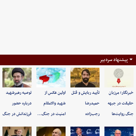
پیشنهاد سردبیر
خبرنگار؛ مرزبان
تأیید ربایش و قتل
اولین عکس از
توصیه رهبرشهید
حقیقت در جبهه
حمیدرضا
شهید والامقام
درباره حضور
جنگ روایت‌ها
رجب‌زاده
امنیت در جنگ…
فرزندانش در جنگ