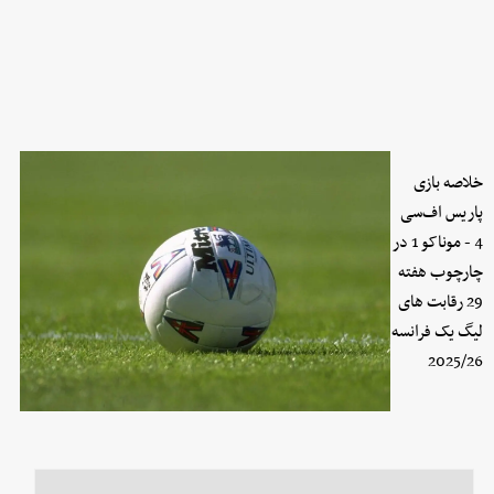
خلاصه بازی
پاریس اف‌سی
4 - موناکو 1 در
چارچوب هفته
29 رقابت های
لیگ یک فرانسه
2025/26