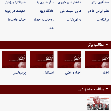
سخنگوی ارتش:
هشدار دبیر شورای
باقر خرازی به
خبرنگار؛ مرزبان
نظم ایرانی حاکم
عالی امنیت ملی
دادگاه ویژه
حقیقت در جبهه
بر تنگه…
به امریکا…
روحانیت احضار
جنگ روایت‌ها
شد
مطالب برتر
اخبار
اخبار ورزشی
استقلال
پرسپولیس
مطالب پیشنهادی