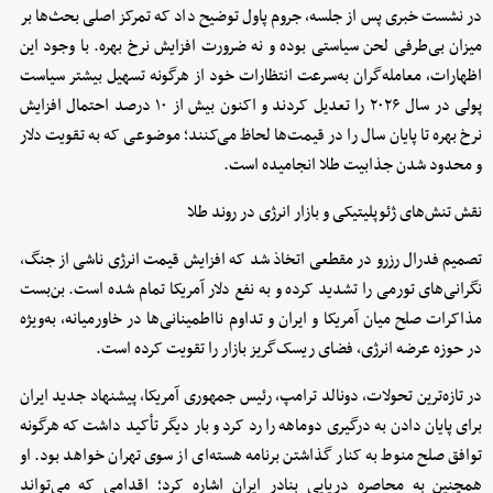
در نشست خبری پس از جلسه، جروم پاول توضیح داد که تمرکز اصلی بحث‌ها بر
میزان بی‌طرفی لحن سیاستی بوده و نه ضرورت افزایش نرخ بهره. با وجود این
اظهارات، معامله‌گران به‌سرعت انتظارات خود از هرگونه تسهیل بیشتر سیاست
پولی در سال ۲۰۲۶ را تعدیل کردند و اکنون بیش از ۱۰ درصد احتمال افزایش
نرخ بهره تا پایان سال را در قیمت‌ها لحاظ می‌کنند؛ موضوعی که به تقویت دلار
و محدود شدن جذابیت طلا انجامیده است.
نقش تنش‌های ژئوپلیتیکی و بازار انرژی در روند طلا
تصمیم فدرال رزرو در مقطعی اتخاذ شد که افزایش قیمت انرژی ناشی از جنگ،
نگرانی‌های تورمی را تشدید کرده و به نفع دلار آمریکا تمام شده است. بن‌بست
مذاکرات صلح میان آمریکا و ایران و تداوم نااطمینانی‌ها در خاورمیانه، به‌ویژه
در حوزه عرضه انرژی، فضای ریسک‌گریز بازار را تقویت کرده است.
در تازه‌ترین تحولات، دونالد ترامپ، رئیس جمهوری آمریکا، پیشنهاد جدید ایران
برای پایان دادن به درگیری دوماهه را رد کرد و بار دیگر تأکید داشت که هرگونه
توافق صلح منوط به کنار گذاشتن برنامه هسته‌ای از سوی تهران خواهد بود. او
همچنین به محاصره دریایی بنادر ایران اشاره کرد؛ اقدامی که می‌تواند