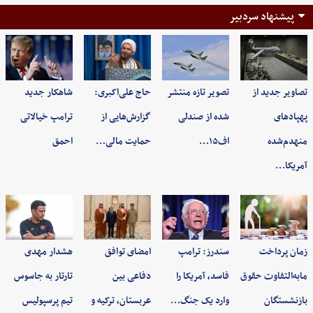
پیشنهاد سردبیر
تصاویر جدید از
تصویر تازه منتشر
حاج علی‌اکبری:
شاهکار جدید
پهپادهای
شده از صندلی
گزارش‌هایی از
ترامپ خیالاتی
منهدم‌شده
اف۱۵…
حمایت مالی…
احمق
آمریکا…
زمان پرداخت
سندرز: ترامپ
امضای توافق
هشدار مهدی
مابه‌التفاوت حقوق
فاسد، آمریکا را
دفاعی بین
تارتار به جاسوس
بازنشستگان
وارد یک جنگ…
عربستان، ترکیه و
تیم پرسپولیس