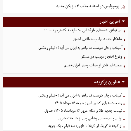
پرسپولیس در آستانه جذب ۳ بازیکن جدید
۵.
آخرین اخبار
این توافق به معنای بازگشایی یک‌طرفه تنگه هرمز نیست!
شاهکار جدید ترامپ خیالاتی احمق
آمیتاب باچان دوست نتانیاهو به ایران می آید! +فیلم وعکس
وقوع انفجار مهیب در مسکو
صحنه ای نادر از حیات وحش ایران +فیلم
عناوین برگزیده
آمیتاب باچان دوست نتانیاهو به ایران می آید! +فیلم وعکس
وضعیت هوای کشور امروز جمعه ۱۶ مرداد ۱۴۰۵
قیمت جدید طلا و سکه امروز ۱۶ مردادماه ۱۴۰۵/ جدول
اولین پیام محسن رضایی پس از شایعات خبری
از کوفه تا کربلا، از کربلا تا ظهور؛ سه قیام ، یک جبهه