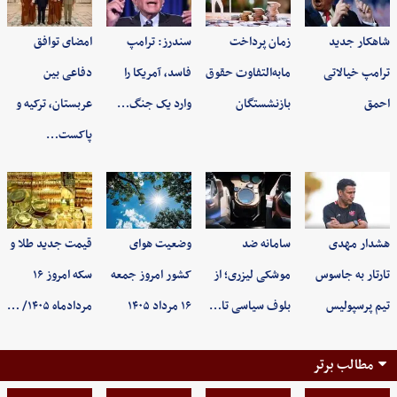
شاهکار جدید
زمان پرداخت
سندرز: ترامپ
امضای توافق
ترامپ خیالاتی
مابه‌التفاوت حقوق
فاسد، آمریکا را
دفاعی بین
احمق
بازنشستگان
وارد یک جنگ…
عربستان، ترکیه و
پاکست…
هشدار مهدی
سامانه ضد
وضعیت هوای
قیمت جدید طلا و
تارتار به جاسوس
موشکی لیزری؛ از
کشور امروز جمعه
سکه امروز ۱۶
تیم پرسپولیس
بلوف سیاسی تا…
۱۶ مرداد ۱۴۰۵
مردادماه ۱۴۰۵/ …
مطالب برتر