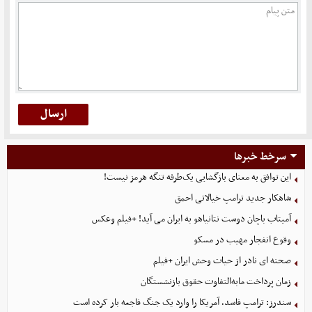
سرخط خبرها
این توافق به معنای بازگشایی یک‌طرفه تنگه هرمز نیست!
شاهکار جدید ترامپ خیالاتی احمق
آمیتاب باچان دوست نتانیاهو به ایران می آید! +فیلم وعکس
وقوع انفجار مهیب در مسکو
صحنه ای نادر از حیات وحش ایران +فیلم
زمان پرداخت مابه‌التفاوت حقوق بازنشستگان
سندرز: ترامپ فاسد، آمریکا را وارد یک جنگ فاجعه بار کرده است