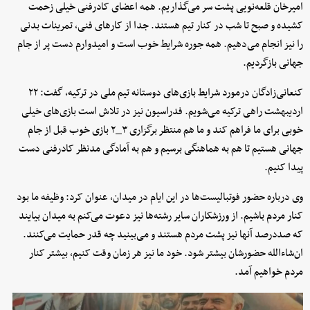
امیرخان قلعه‌نویی پشت سر می‌گذاریم. همه اعضای کادرفنی خیلی زحمت
کشیده و صبح تا شب در کنار تیم هستند. جدا از کارهای فنی، تمرینات بدنی
را نیز انجام می‌دهیم. همه جوره شرایط خوب است و امیدوارم دست پر از جام
جهانی بازگردیم.
کنعانی‌زادگان درمورد شرایط بازی‌های دوستانه تیم ملی در ترکیه، گفت: ۲۲
اردیبهشت راهی ترکیه می‌شویم. فدراسیون نیز در تلاش است بازی‌های خیلی
خوبی برای ما فراهم کند و ما هم منتظر برگزاری ۳_۲ بازی خوب قبل از جام
جهانی هستیم تا هم به هماهنگی برسیم و هم به آمادگی مدنظر کادرفنی دست
پیدا کنیم.
وی درباره حضور فوتبالیست‌ها در این ایام در میدان‌، عنوان کرد: وظیفه ما بود
کنار مردم باشیم‌. از ورزشکاران سایر رشته‌ها نیز دعوت می‌کنم به میدان بیایند
که صددرصد آنها نیز پشت مردم هستند و می‌بینید چه قدر حمایت می‌کنند.
ان‌شاءالله حضورشان بیشتر شود. خود ما نیز هر زمان وقت کنیم، بیشتر کنار
مردم خواهیم آمد.