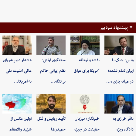
پیشنهاد سردبیر
ونس: جنگ با
نقشه و توطئه
سخنگوی ارتش:
هشدار دبیر شورای
ایران تمام نشده؛
آمریکا برای عراق
نظم ایرانی حاکم
عالی امنیت ملی
در میانه بازی ه…
بر تنگه…
به امریکا…
باقر خرازی به
خبرنگار؛ مرزبان
تأیید ربایش و قتل
اولین عکس از
دادگاه ویژه
حقیقت در جبهه
حمیدرضا
شهید والامقام