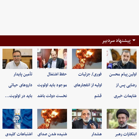
پیشنهاد سردبیر
اولین پیام محسن
فوری/ جزئیات
حفظ اشتغال
تأمین پایدار
رضایی پس از
اولیه از انفجارهای
موجود باید اولویت
داروهای حیاتی
شایعات خبری
قشم
نخست دولت باشد
باید در اولویت…
ابتکارات رهبر
هشدار
شنیده شدن صدای
اشتباهات کلیدی