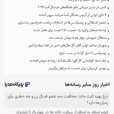
کیش در مسیر میزبانی جام باشگاه‌های فوتسال آسیا ۲۰۲۷
۷ داور ایرانی از آزمون نخبگان آسیا سربلند بیرون آمدند
حضور استقلالی و پرسپولیسی‌ها در انتخابات ریاست فدراسیون بدنسازی
بودجه سپاهان رکورد زد؛ تصویب ۲.۵ همت برای فصل جدید
ستقلال خوزستان چهار هفته مهمان پایتخت شد
شهریار مغانلو؛ اولین آقای گل سال‌های اخیر در خط حمله تراکتور
پرسپولیس با دنیل گرا به بن بست خورد
خط حمله کهکشانی گل‌گهر؛ عالیشاه آمد، رقبا به دردسر افتادند
مهدی کریمیان: برای خدمت به سپاهان برگشتم