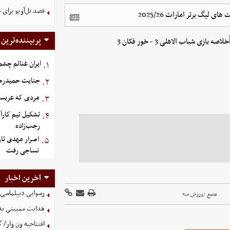
قصد تل‌آویو برای 
پربیننده‌ترین
ایران غنائم چشم
۱.
جنایت حمیدرضار
۲.
مردی که عربستان برای سرش ۵
۳.
تشکیل تیم کارآ
۴.
رجب‌زاده
اصرار مهدی تار
۵.
نساجی رفت
آخرین اخبار
رسوایی دیپلماسی آم
منبع :
ورزش سه
هدایت ممبینی بدو
افتتاحیه ون وار/