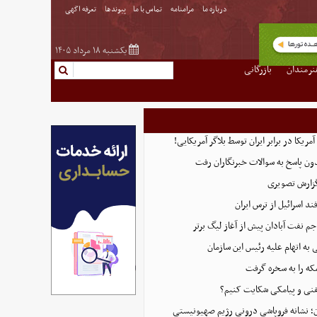
درباره ما
مرامنامه
تماس با ما
پیوندها
تعرفه اگهی
یکشنبه ۱۸ مرداد ۱۴۰۵
نرمندان
بازرگانی
ریکا در برابر ایران توسط بلاگر آمریکایی!
ن پاسخ به سوالات خبرنگاران رفت
گزارش تصویری
د اسرائیل از ترس ایران
 نفت آبادان پیش از آغاز لیگ برتر
 اتهام‌ علیه رئیس این سازمان
که را به سخره گرفت
لفنی و پیامکی شکایت کنیم؟
ن؛ نشانه فروپاشی درونی رژیم صهیونیستی