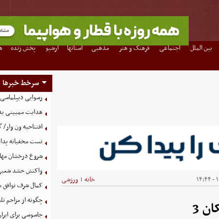
بین الملل
اجتماعی
فرهنگ و هنر
مذهبی
استانها
آرشیو
پخش زنده
ه
سرخط خبرها
رسوایی دیپلماسی آم
هدایت ممبینی بدو
افتتاحیه ون وار/ 
تست مخفیانه پدافن
شروع درخشان مهاجم
واکنش حشد شعبی به
۱
خانه
ورزشی
|
کمال شرف توافق م
چگونه از مزاحم ت
جاسوسی برای ایرا