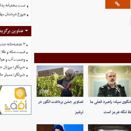
تست مخفیانه پدافن
شروع درخشان مهاجم
عناوین برگزید
۳ تصفیه‌خانه جدید برای فضای سبز تهران در راه است
قیمت سکه و طلا امروز یکش
وضعیت آب و هوای کشور 
خبرنگار؛ مرزبان 
خبرنگار؛ معمار ح
گوی سپاه: راهبرد فعلی ما
تصاویر جشن برداشت انگور در
 تنگه هرمز است
ترشیز