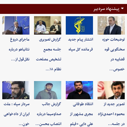
پیشنهاد سردبیر
توضیحات حوزه
انتشار پیام جدید
گزارش تصویری
ماجرای دروغ
سخنگویی قوه
فرمانده کل سپاه
جلسه مجمع
نتانیاهو درباره
قضاییه در
تشخیص مصلحت
نقل‌قول از…
خصوص…
نظام ۱۸…
تصویر جدید از
انتقاد طوفانی
گزارش جالب
سردار سپاه : ملت
محمود احمدی‌نژاد
مجری مشهور از
صداوسیما درباره
ایران از دادخواهی
در جلسه…
علی دایی +فیلم
انتصاب محسن…
خون…