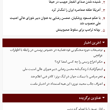
شنیده شدن صدای انفجار مهیب در حیفا
۲.
آمریکا حلقه محاصره ایران را تنگ‌تر کرد
۳.
با حکم مسعود پزشکیان، محسن رضایی به عنوان دبیر شورای عالی امنیت
۴.
ملی منصوب شد
بهانه ترامپ برای سقوط محبوبیتش
۵.
آخرین اخبار
توضیحات حوزه سخنگویی قوه قضاییه در خصوص پرسشی در رابطه با اظهارات
عراقچی
حکم اخراج ربیعی را چه کسی امضا کرد؟
اینفوگرافیک/ زندگینامه محسن رضایی دبیر شورای عالی امنیت‌ ملی
فجر سپاسی با نیمکت جوان در لیگ برتر؛ کادر فنی اعلام شد
اعتراف جالب محمد نوری؛ این همه استعداد در اختیار ماست
عناوین برگزیده
اذان صبح را با اعدام گره نزنیم