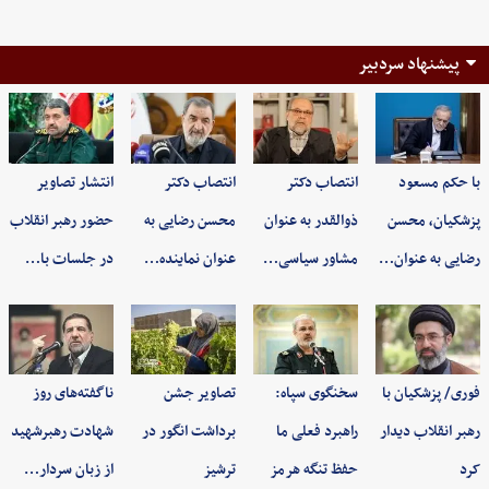
پیشنهاد سردبیر
با حکم مسعود
انتصاب دکتر
انتصاب دکتر
انتشار تصاویر
پزشکیان، محسن
ذوالقدر به عنوان
محسن رضایی به
حضور رهبر انقلاب
رضایی به عنوان…
مشاور سیاسی…
عنوان نماینده…
در جلسات با…
فوری/ پزشکیان با
سخنگوی سپاه:
تصاویر جشن
ناگفته‌های روز
رهبر انقلاب دیدار
راهبرد فعلی ما
برداشت انگور در
شهادت رهبرشهید
کرد
حفظ تنگه هرمز
ترشیز
از زبان سردار…