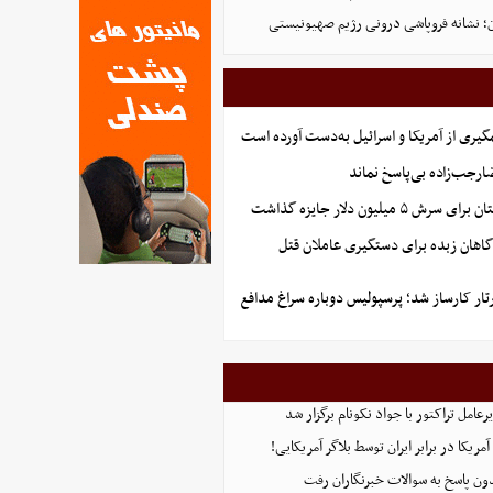
ن؛ نشانه فروپاشی درونی رژیم صهیونیستی
گیری از آمریکا و اسرائیل به‌دست آورده است
جب‌زاده بی‌پاسخ نماند
 میلیون دلار جایزه گذاشت
گاهان زبده برای دستگیری عاملان قتل
تار کارساز شد؛ پرسپولیس دوباره سراغ مدافع
امل تراکتور با جواد نکونام برگزار شد
ریکا در برابر ایران توسط بلاگر آمریکایی!
ن پاسخ به سوالات خبرنگاران رفت