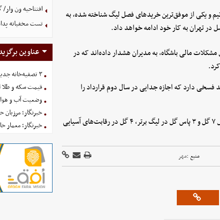
افتتاحیه ون وار/
ن تیم و یکی از موفق‌ترین خریدهای فصل لیگ شناخته شده، به
تست مخفیانه پدافن
صل در تهران به کار خود ادامه خواهد داد.
عناوین برگزید
 مشکلات مالی باشگاه، به مدیران هشدار داده‌اند که در
رد.
۳ تصفیه‌خانه جدید برای فضای سبز تهران در راه است
د فسخی دارد که اجازه جدایی در سال دوم قرارداد را
قیمت سکه و طلا امروز یکش
وضعیت آب و هوای کشور 
خبرنگار؛ مرزبان 
او در این فصل برای استقلال ۱۳ گل و ۴ پاس گل ثبت کرده است؛ شامل ۷ گل و ۳ پاس گل در لیگ برتر، ۴ گل در رقابت‌های آسیایی
خبرنگار؛ معمار ح
منبع :
مهر