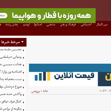
بین الملل
اجتماعی
فرهنگ و هنر
مذهبی
استانها
آرشیو
پخش زنده
ه
سرخط خبرها
نخستین جلسه مدیرع
رسوایی دیپلماسی آم
هدایت ممبینی بدو
افتتاحیه ون وار/ 
تست مخفیانه پدافن
شروع درخشان مهاجم
۱۴
خانه
ورزشی
|
واکنش حشد شعبی به
کمال شرف توافق م
چگونه از مزاحم ت