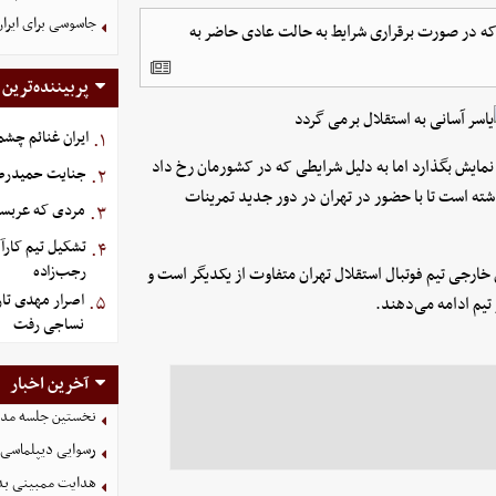
جاسوسی برای ایرا
ده که در صورت برقراری شرایط به حالت عادی حاضر به
پربیننده‌ترین
ایران غنائم چشم
۱.
نمایش بگذارد اما به دلیل شرایطی که در کشورمان رخ داد
جنایت حمیدرضار
۲.
ذشته است تا با حضور در تهران در دور جدید تمرینات
مردی که عربستان برای سرش ۵
۳.
تشکیل تیم کارآ
۴.
رجب‌زاده
ازیکنان خارجی تیم فوتبال استقلال تهران متفاوت از یکدیگر است و
اصرار مهدی تار
۵.
 تیم ادامه می‌دهند.
نساجی رفت
آخرین اخبار
نخستین جلسه مدیرع
رسوایی دیپلماسی آم
هدایت ممبینی بدو