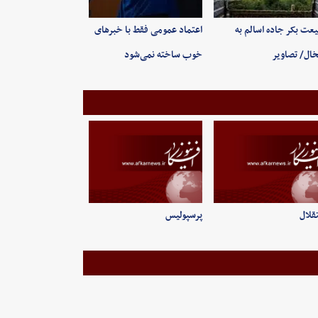
عت بکر جاده اسالم به
اعتماد عمومی فقط با خبرهای
ال/ تصاویر
خوب ساخته نمی‌شود
قلال
پرسپولیس