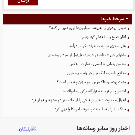
سرخط خبرها
سیتی رودری را بفروشد، میلیون‌ها یورو ضرر می‌کند؟
اذان صبح را با اعدام گره نزنیم
علی تاجری‌ نیا پشت جواد نکونام درآمد
ماجرای دروغ نتانیاهو درباره نقل‌قول از سردار وحیدی
محسن رضایی با لباسی متفاوت +عکس
مدافع باتجربه لیگ برتر در راه تیم جباری
پشت پرده ترسناک‌ترین تیم جهان چه خبر است؟
انتشار پیام فرمانده قرارگاه مرکزی خاتم‌الانبیا
اعمال محدودیت‌های ترافیکی پایان ماه صفر در مشهد و قم از فردا
جنگ با ایران تسلیحات پیشرفته آمریکا را تهی کرد