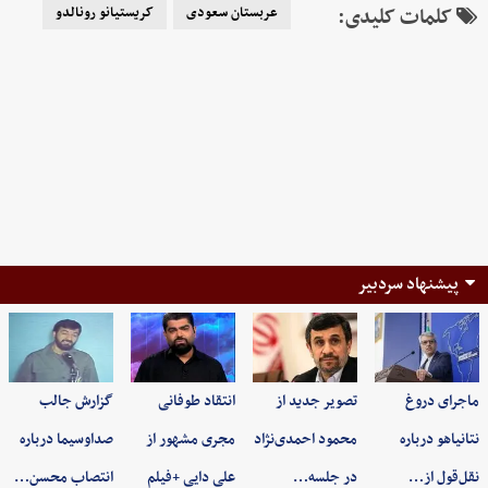
کلمات کلیدی:
عربستان سعودی
کریستیانو رونالدو
پیشنهاد سردبیر
ماجرای دروغ
تصویر جدید از
انتقاد طوفانی
گزارش جالب
نتانیاهو درباره
محمود احمدی‌نژاد
مجری مشهور از
صداوسیما درباره
نقل‌قول از…
در جلسه…
علی دایی +فیلم
انتصاب محسن…