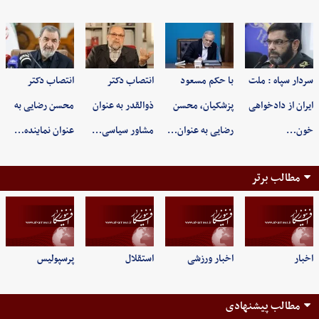
سردار سپاه : ملت
با حکم مسعود
انتصاب دکتر
انتصاب دکتر
ایران از دادخواهی
پزشکیان، محسن
ذوالقدر به عنوان
محسن رضایی به
خون…
رضایی به عنوان…
مشاور سیاسی…
عنوان نماینده…
مطالب برتر
اخبار
اخبار ورزشی
استقلال
پرسپولیس
مطالب پیشنهادی