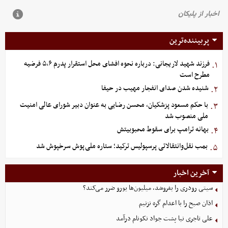
پربیننده‌ترین
فرزند شهید لاریجانی: درباره نحوه افشای محل استقرار پدرم ۵،۶ فرضیه
۱.
مطرح است
شنیده شدن صدای انفجار مهیب در حیفا
۲.
با حکم مسعود پزشکیان، محسن رضایی به عنوان دبیر شورای عالی امنیت
۳.
ملی منصوب شد
بهانه ترامپ برای سقوط محبوبیتش
۴.
بمب نقل‌وانتقالاتی پرسپولیس ترکید؛ ستاره ملی‌پوش سرخپوش شد
۵.
آخرین اخبار
سیتی رودری را بفروشد، میلیون‌ها یورو ضرر می‌کند؟
اذان صبح را با اعدام گره نزنیم
علی تاجری‌ نیا پشت جواد نکونام درآمد