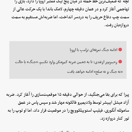
لچه که ضعیف‌ترین خط حمله در میان پنج لیگ معتبر اروپا را دارد، بازی را
تهاجمی آغاز کرد و در همان دقیقه چهارم، لامک باندا با یک حرکت عالی از
سمت چپ دفاع حریف را به دردسر انداخت، اما ضربه‌اش مستقیم به سمت
دروازه‌بان رفت.
ادامه جنگ تعرفه‌ای ترامپ با اروپا
رحیم‌پور ازغدی: تا به دشمن ضربه کمرشکن وارد نکنیم، «جنگ» یا حالت
«نه جنگ و نه صلح» ادامه خواهد یافت
پیزا که برای بقا می‌جنگید، از حوالی دقیقه ۱۵ موقعیت‌سازی را آغاز کرد. ضربه
آزاد میشل ایبیشر توسط ولادیمیرو فالکونه مهار شد و سپس پاس در عمق
ساموئله آنگوری، فیلیپ استوییلکوویچ را در موقعیت قرار داد، اما او توپ را به
تور کنار دروازه زد.