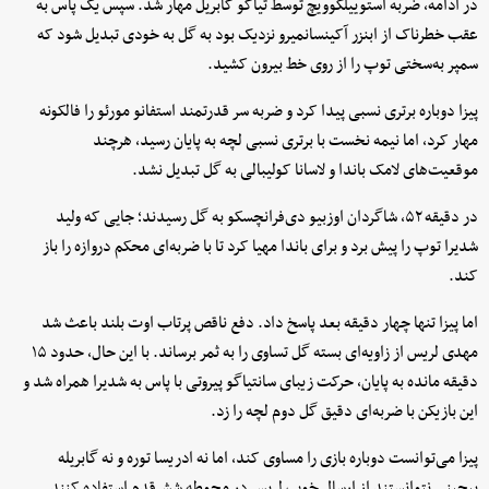
در ادامه، ضربه استوییلکوویچ توسط تیاگو گابریل مهار شد. سپس یک پاس به
عقب خطرناک از ابنزر آکینسانمیرو نزدیک بود به گل به خودی تبدیل شود که
سمپر به‌سختی توپ را از روی خط بیرون کشید.
پیزا دوباره برتری نسبی پیدا کرد و ضربه سر قدرتمند استفانو مورئو را فالکونه
مهار کرد، اما نیمه نخست با برتری نسبی لچه به پایان رسید، هرچند
موقعیت‌های لامک باندا و لاسانا کولیبالی به گل تبدیل نشد.
در دقیقه ۵۲، شاگردان اوزبیو دی‌فرانچسکو به گل رسیدند؛ جایی که ولید
شدیرا توپ را پیش برد و برای باندا مهیا کرد تا با ضربه‌ای محکم دروازه را باز
کند.
اما پیزا تنها چهار دقیقه بعد پاسخ داد. دفع ناقص پرتاب اوت بلند باعث شد
مهدی لریس از زاویه‌ای بسته گل تساوی را به ثمر برساند. با این حال، حدود ۱۵
دقیقه مانده به پایان، حرکت زیبای سانتیاگو پیروتی با پاس به شدیرا همراه شد و
این بازیکن با ضربه‌ای دقیق گل دوم لچه را زد.
پیزا می‌توانست دوباره بازی را مساوی کند، اما نه ادریسا توره و نه گابریله
پیچینی نتوانستند از ارسال خوب لریس در محوطه شش‌قدم استفاده کنند.