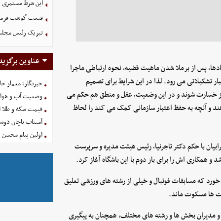
این شرط مستمری ب
قیمت گوشت قرمز امروز 17 م
تبریک رئیس مجلس به مناسبت 
عناوین برگزید
هادها، پس از برملا شدن ماهیت قضیه، نحوه ارتباطی ماجرا
ر تشکیلاتی می رود. لذا در این شرایط برای تصمیم
خبرنگار؛ معمار ح
روز خسارت شوند و در این وضعیت، عقل و منطق هم حکم می
وضعیت آب و هوای کشور ا
د و آنچه به حفظ اعتبار سازمانی کمک می کند را لحاظ
قیمت سکه و طلا امروز شنبه
آمیتاب باچان دوست
اولین پیام محسن 
ابیان با حکم دکتر تاجرنیا، رئیس هیئت مدیره و سرپرست
و همکاری اش را برای بار دوم با این باشگاه آغاز کرد.
خورد که مسابقات فوتبال و خیلی از رشته های ورزشی تعلیق
یت ها مسکوت ماند.
ن و مدیران بخش ها و رشته های مختلف، همچنان به پیگیری