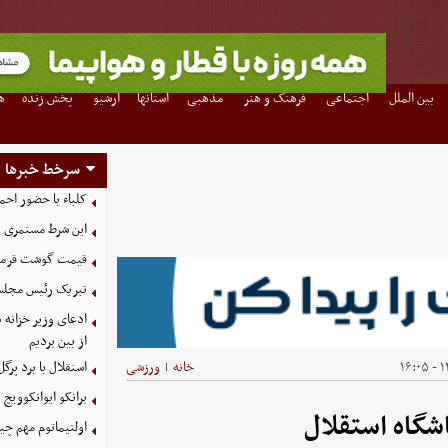
بین الملل
اجتماعی
فرهنگ و هنر
مذهبی
استانها
آرشیو
پخش زنده
ه
سرخط خبرها
کلباء با حضور احم
این شرط مستمری ب
قیمت گوشت قرمز امروز 17 م
تبریک رئیس مجلس به مناسبت 
ادعای وزیر خزانه د
از بین بردیم
۱۴
خانه
ورزشی
استقلال با برد پرگ
|
برانکو ایوانکوویچ 
شگاه استقلال
اولتیماتوم مهم چین