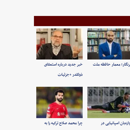
نگار؛ معمار حافظه ملت
خبر جدید درباره استعفای
ذولقدر +جزئیات
ازه‌بان اسپانیایی در
چرا محمد صلاح ترکیه را به