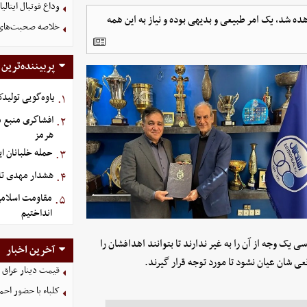
وداع فوتبال ایتالیا 
ه شد، یک امر طبیعی و بدیهی بوده و نیاز به این همه
خلاصه صحبت‌های پزشکیان د
پربیننده‌ترین
یاوه‌گویی تولیدک
۱.
افشاگری منبع م
۲.
هرمز
حمله خلبانان ایرا
۳.
هشدار مهدی تار
۴.
مقاومت اسلامی 
۵.
انداختیم
یک وجه از آن را به غیر ندارند تا بتوانند اهدافشان را
آخرین اخبار
عی شان عیان نشود تا مورد توجه قرار گیرند.
قیمت دینار عراق امروز شنب
کلباء با حضور احم