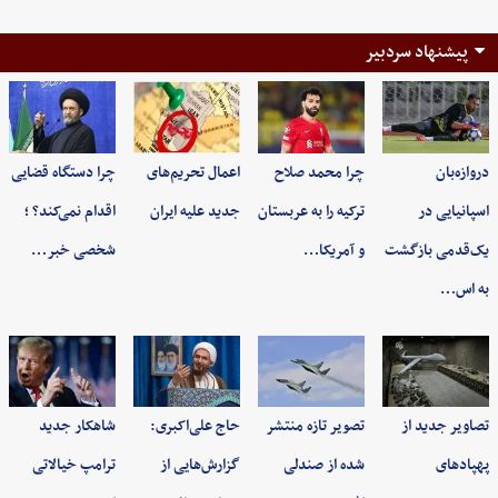
پیشنهاد سردبیر
دروازه‌بان
چرا محمد صلاح
اعمال تحریم‌های
چرا دستگاه قضایی
اسپانیایی در
ترکیه را به عربستان
جدید علیه ایران
اقدام نمی‌کند؟ ؛
یک‌قدمی بازگشت
و آمریکا…
شخصی خبر…
به اس…
تصاویر جدید از
تصویر تازه منتشر
حاج علی‌اکبری:
شاهکار جدید
پهپادهای
شده از صندلی
گزارش‌هایی از
ترامپ خیالاتی