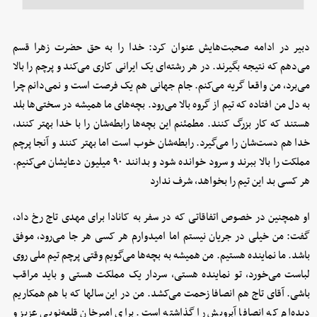
دبیر در ادامه صحبت‌هایش عنوان کرد: خدا را به حق حضرت زهرا قسم
می‌دهم که نتیجه بگیرند. در هر رشته‌ای یک ایرانی کاری می‌کند و پرچم را بالا
می‌برد، من واقعا گریه می‌کنم. جام جهانی هم یک فرصت است و نمی‌دانم چرا
به دل من افتاده که تیم از گروه بالا می‌رود. بچه‌های ما همیشه در سختی‌ها بلد
هستند که کار بزرگ کنند. مطمئنم این بچه‌ها رابطه‌شان را با خدا بهتر کنند،
خدا هم دست‌شان را می‌گیرد. رابطه‌شان خوب است اما بهتر کنند و آنجا پرچم
مملکت را بالا ببرند و سرود خوانده شود و بدانند ۹۰ میلیون دعایشان می‌کنیم.
هر کسی بد این تیم را بخواهد، شرف ندارد
او همچنین در خصوص اتفاقاتی که در سفر به کانادا برای مهدی تاج رخ داد،
گفت: من خیلی در جریان نیستم اما امیدوارم هر کسی هر جا می‌رود، موفق
باشد. ما نماینده هستیم. من همیشه به بچه‌ها می‌گویم وقتی پرچم تیم ملی روی
لباست می‌خورد، تو نماینده هستی، سردار یک مملکت هستی و باید مراقب
باشی. آقای تاج هم انصافا زحمت می‌کشد. من در این سالها که با هم همکاریم
دیده‌ام که انصافا آبرویش را گذاشته است. برای امیرخان قلعه‌نویی عزیز و