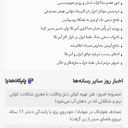
دور هفتم مذاکرات لبنان و رژیم صهیونیستی
درخشش جوانان ایران در المپیاد جهانی هوش مصنوعی
پاسخ منفی یک لژیونر به باشگاه پرسپولیس
روبیو در رأس فشار حداکثری آمریکا برای تغییر مسیر کوبا
تاثیرات منفی جنگ علیه ایران بر بازار کار آمریکا
نتایج آزمون مدارس سمپاد اعلام شد
ادعای بسنت درباره توافق ایران و آمریکا
خیزش مردم لبنان علیه دولت سازشکار و خائن