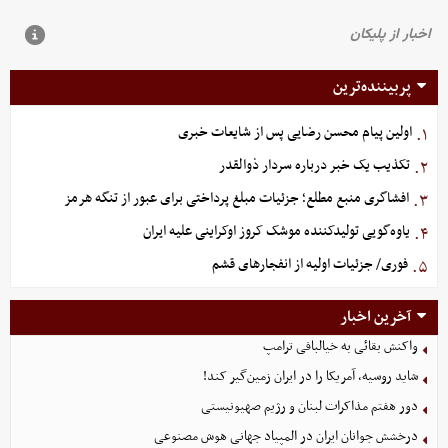
پربیننده‌ترین
اولین پیام محسن رضایی پس از شایعات خبری
۱.
تکذیب یک خبر درباره سردار ذوالقدر
۲.
افشاگری منبع مطلع؛ جزئیات مبلغ پرداختی برای عبور از تنگه هرمز
۳.
یاوه‌گویی تولیدکننده موشک کروز اوکراینی علیه ایران
۴.
فوری/ جزئیات اولیه از انفجارهای قشم
۵.
آخرین اخبار
واکنش بقائی به خیالبافی ترامپ
شاید روسیه، آمریکا را در ایران زمین‌گیر کند!
دور هفتم مذاکرات لبنان و رژیم صهیونیستی
درخشش جوانان ایران در المپیاد جهانی هوش مصنوعی