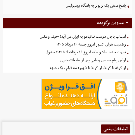
پاسخ منفی یک لژیونر به باشگاه پرسپولیس
عناوین برگزیده
آمیتاب باچان دوست نتانیاهو به ایران می آید! +فیلم وعکس
وضعیت هوای کشور امروز جمعه ۱۶ مرداد ۱۴۰۵
قیمت جدید طلا و سکه امروز ۱۶ مردادماه ۱۴۰۵/ جدول
اولین پیام محسن رضایی پس از شایعات خبری
از کوفه تا کربلا، از کربلا تا ظهور؛ سه قیام ، یک جبهه
تبلیغات متنی