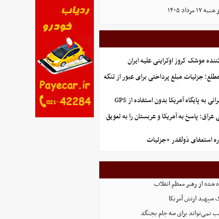
مرداد ۱۴۰۵
ننده موشک کروز اوکراینی علیه ایران
طلع؛ جزئیات مبلغ پرداختی برای عبور از تنگه
نی به پایگاه آمریکا بدون استفاده از GPS
راق: پاسخ به آمریکا و عربستان را به تعویق
ره استعفای ذولقدر +جزئیات
 شده از رهبر معظم انقلاب
ک سپهبد ارتش آمریکا
کیب نمی‌تواند برای سه جام بجنگد