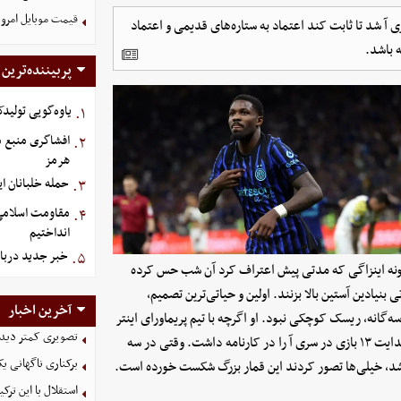
قیمت موبایل‌ امروز شنبه ۱۷ 
ری آ شد تا ثابت کند اعتماد به ستاره‌های قدیمی و اعتماد
 باشد.
پربیننده‌ترین
یاوه‌گویی تولیدک
۱.
افشاگری منبع م
۲.
هرمز
حمله خلبانان ایرا
۳.
مقاومت اسلامی ع
۴.
انداختیم
خبر جدید دربا
۵.
زد. سیمونه اینزاگی که مدتی پیش اعتراف کرد آن شب حس کرده
ی بنیادین آستین بالا بزنند. اولین و حیاتی‌ترین تصمیم،
آخرین اخبار
انه، ریسک کوچکی نبود. او اگرچه با تیم پریماورای اینتر
تصویری کمتر دیده
قهرمان شده و پارما را از خطر سقوط نجات داده بود، اما تنها تجربه هدایت ۱۳ بازی در سری آ را در کارنامه داشت. وقتی در سه
برکناری ناگهانی ی
شد، خیلی‌ها تصور کردند این قمار بزرگ شکست خورده است.
استقلال با این تر