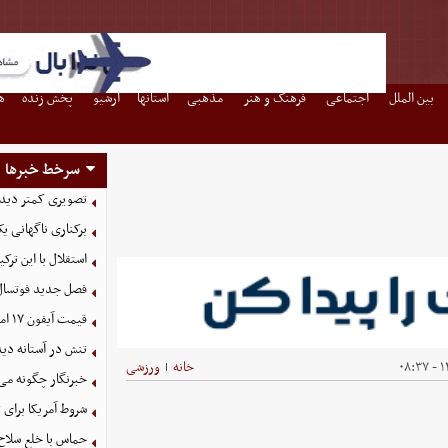
بین الملل
اجتماعی
فرهنگ و هنر
مذهبی
استانها
آرشیو
پخش زنده
ه
سرخط خبرها
تصویری کمتر دیده
برکناری ناگهانی ی
استقلال با این تر
فصل جدید فوتسال زنان با ۱۶ تیم
قیمت آیفون ۱۷ امروز شنبه ۱۷ مرداد ۱۴۰۵
تنش در آستانه دی
۱۴
خانه
ورزشی
|
خبرنگار چگونه می
شروط آمریکا برای 
حماس با خلع سلاح