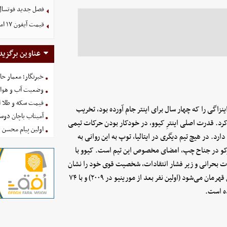
فصل جدید فوتسال زنان با ۱۶ تیم
قیمت آیفون ۱۷ امروز شنبه ۱۷ مرداد ۱۴۰۵
عناوین برگزید
خبرنگار؛ معمار ح
وضعیت آب و هوای کشور ا
قیمت سکه و طلا امروز شنبه
ینزاگی را که چهار سال برای اینتر جام آورده بود، تخریب
آمیتاب باچان دوست
د. قدرت اصلی اینترِ کیوو، در خودکار بودن حرکات تیمی
اولین پیام محسن 
 توالی پاس‌های بالای ۱۰ عدد را در لیگ دارد. در هیچ تیم دیگری در ایتالیا، توپ به این روانی به
ارکو در جناح چپ، امضای مخصوص این تیم است. کیوو با
ر لحظات بحرانی و زیر فشار انتقادات، شخصیت قوی خود را نشان
داد. او حالا پنجمین مربی تاریخ اینتر است که در اولین فصل حضورش قهرمان می‌شود (اولین نفر بعد از مورینیو در ۲۰۰۹) و با ۷۴
ده است.