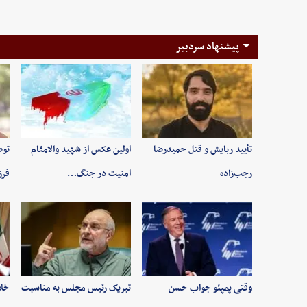
پیشنهاد سردبیر
تأیید ربایش و قتل حمیدرضا
اولین عکس از شهید والامقام
توص
رجب‌زاده
امنیت در جنگ…
فرز
وقتی پمپئو جواب حسن
تبریک رئیس مجلس به مناسبت
خلا