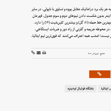
به جز یک برد دراماتیک مقابل یووه و تساوی با ناپولی، در سایر
که اینتر بدون شکست دادن تیم‌های دوم و سوم جدول، قهرمان
می‌شود. اما این یک «نقصِ زیبا» در تابلوی درخشان کیوو است. اینتر بهترین خط حمله (۸۱ گل) و بیشترین کلین‌شیت (۱۶) را دارد.
ر محوطه جریمه و گلزنی از راه دور و ضربات ایستگاهی،
ه‌ای، هیچ اتفاقی تصادفی نیست؛ امشب همه اعتراف می‌کنند که قوی‌ترین تیم ایتالیا،
منبع :
ورزش سه
 ایتالیا
باشگاه فوتبال اودینزه