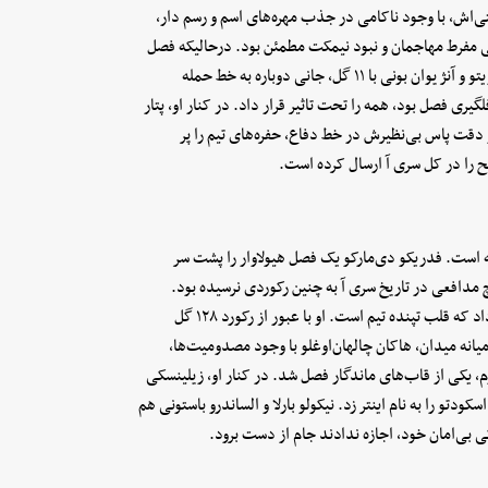
یتی‌اش، با وجود ناکامی در جذب مهره‌های اسم و رسم دار،
مفرط مهاجمان و نبود نیمکت مطمئن بود. درحالیکه فصل
پیش طارمی و آرناتوویچ در مجموع ۵ گل زده بودند، امسال پیو اسپوزیتو و آنژ یوان بونی با ۱۱ گل، جانی دوباره به خط حمله
ری فصل بود، همه را تحت تاثیر قرار داد. در کنار او، پتار
دقت پاس بی‌نظیرش در خط دفاع، حفره‌های تیم را پر
 را در کل سری آ ارسال کرده است.
 است. فدریکو دی‌مارکو یک فصل هیولاوار را پشت سر
ل و ۶ گل، یعنی اثرگذاری مستقیم روی ۲۳ گل. هیچ مدافعی در تاریخ سری آ به چنین رکوردی نرسیده بود.
لائوتارو مارتینز، کاپیتان و آقای گل مسابقات با ۱۶ گل، بار دیگر نشان داد که قلب تپنده تیم است. او با عبور از رکورد ۱۲۸ گل
ر میانه میدان، هاکان چالهان‌اوغلو با وجود مصدومیت‌ها،
، یکی از قاب‌های ماندگار فصل شد. در کنار او، زیلینسکی
و گل او به یوونتوس در دقیقه ۹۰، رسماً سند اسکودتو را به نام اینتر زد. نیکولو بارلا و الساندرو باستونی هم
 بی‌امان خود، اجازه ندادند جام از دست برود.