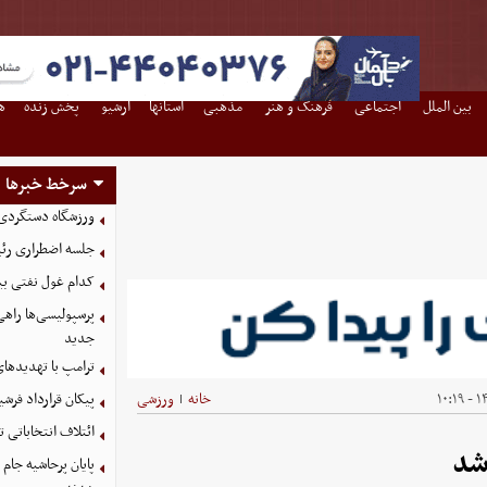
بین الملل
اجتماعی
فرهنگ و هنر
مذهبی
استانها
آرشیو
پخش زنده
ه
سرخط خبرها
ورزشگاه دستگردی
جلسه اضطراری رئی
کدام غول نفتی بیش
پرسپولیسی‌ها راه
جدید
ترامپ با تهدیدهای
۱۴۰
خانه
ورزشی
پیکان قرارداد فرشی
|
ائتلاف انتخاباتی 
شد