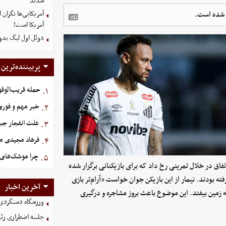
شدند
ل شده است.
آمریکایی‌ها نگرا
آمریکا است!
دوئل اول لیگ بدو
پربیننده‌ترین
حمله قریب‌الوقو
۱.
خبر مهم و فوری 
۲.
علت انفجار جبل
۳.
فرهاد مجیدی م
۴.
چرا موشک‌های ا
۵.
تفاق در خلال تمرینی رخ داد که برای بازیکنانی برگزار شده
فته بودند. نیمار از این بازیکن جوان خواست «آرام‌تر بازی
آخرین اخبار
ه زمین بیفتد. این موضوع باعث بروز مشاجره و درگیری
ورزشگاه دستگردی
جلسه اضطراری رئی