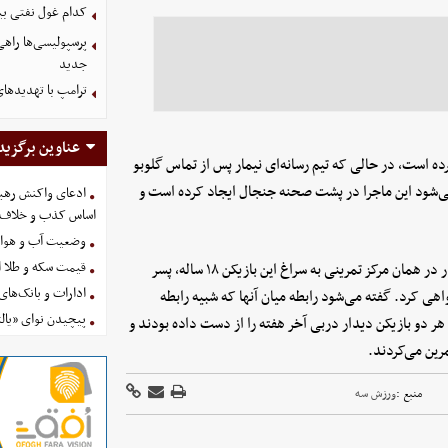
کدام غول نفتی بیش
پرسپولیسی‌ها راه
جدید
ترامپ با تهدیدهای
عناوین برگزید
ده است، در حالی که تیم رسانه‌ای نیمار پس از تماس گلوبو
ی‌شود این ماجرا در پشت صحنه جنجال ایجاد کرده است و
ادعای واکنش رهبر
اساس کذب و خلاف 
وضعیت آب و هوای کشور 
قیمت سکه و طلا امروز چه
با وجود این درگیری تند، گلوبو اسپورت همچنین خبر می‌دهد که نیمار در همان مرکز تمرینی به سراغ این بازیکن ۱۸ ساله، پسر
ادارات و بانک‌های کدام استان
اهی کرد. گفته می‌شود رابطه میان آنها که شبیه رابطه
پیچیدن نوای «یالث
دو بازیکن دیدار دربی آخر هفته را از دست داده بودند و
مرین می‌کردند.
منبع :
ورزش سه