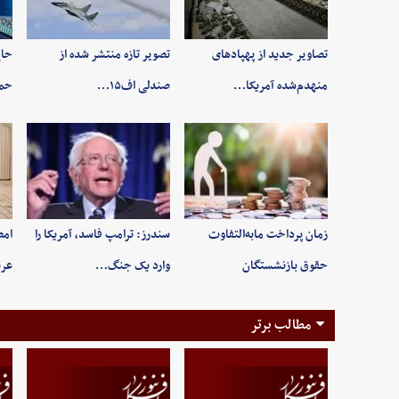
تصاویر جدید از پهپادهای
تصویر تازه منتشر شده از
حاج
منهدم‌شده آمریکا…
صندلی اف۱۵…
حم
زمان پرداخت مابه‌التفاوت
سندرز: ترامپ فاسد، آمریکا را
امض
حقوق بازنشستگان
وارد یک جنگ…
عرب
مطالب برتر