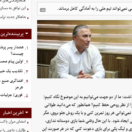
هنجارشکنی‌های فر
می‌تواند تیم ملی را به آمادگی کامل برساند.
این توافق به معنا
شاهکار جدید ترام
پربیننده‌ترین
هشدار پسر پزشک
۱.
چیست؟
اولین پیام محس
۲.
تکذیب یک خبر د
۳.
افشاگری منبع م
۴.
هرمز
فوری/ جزئیات ا
۵.
اشت: ما از دو جهت می‌توانیم به این موضوع نگاه کنیم؛
ن را از نظر روحی حفظ کنیم؟ همانطور که می‌دانید طولانی
 نمی‌توانی هر روز تمرین کنی و با یک روش جلو بروی، مگر
آخرین اخبار
 ایجاد شود. با این حال وقتی شما بازی دوستانه نداری،
امضای سران پاکستا
تری و لیگ یکی برای بازی دعوت کنی که در هر صورت این
طالبان: داعش را ب