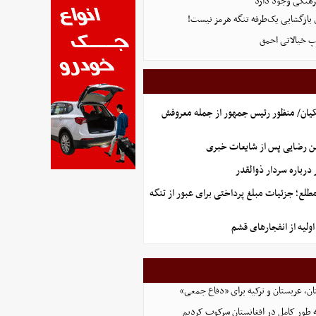
هنگی وجود دارد
ی بازگشایی یک‌طرفه تنگه هرمز نیست!
پ خیالاتی احمق
یان/ منظور رئیس جمهور از جمله معروفش
ن رضایی پس از شایعات خبری
رباره سردار ذوالقدر
طلع؛ جزئیات مبلغ پرداختی برای عبور از تنگه
ولیه از انفجارهای قشم
ن، عربستان و ترکیه برای «دفاع جمعی»
ه طور کامل در افغانستان سرکوب کردیم