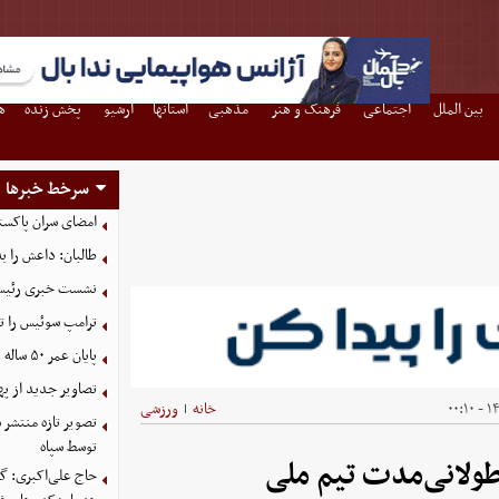
بین الملل
اجتماعی
فرهنگ و هنر
مذهبی
استانها
آرشیو
پخش زنده
ه
سرخط خبرها
امضای سران پاکستا
طالبان: داعش را ب
نشست خبری رئیس‌ج
ترامپ سوئیس را ت
پایان عمر ۵۰ ساله دلارهای نفتی به دست ایران
تصاویر جدید از په
۱۴۰
خانه
ورزشی
|
توسط سپاه
طولانی‌مدت تیم ملی
حاج علی‌اکبری: گز