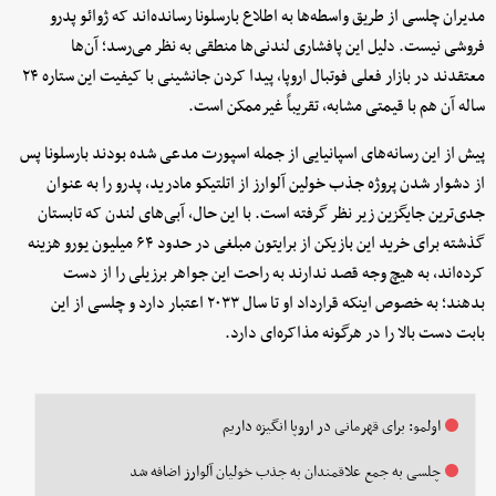
مدیران چلسی از طریق واسطه‌ها به اطلاع بارسلونا رسانده‌اند که ژوائو پدرو
فروشی نیست. دلیل این پافشاری لندنی‌ها منطقی به نظر می‌رسد؛ آن‌ها
معتقدند در بازار فعلی فوتبال اروپا، پیدا کردن جانشینی با کیفیت این ستاره ۲۴
ساله آن هم با قیمتی مشابه، تقریباً غیرممکن است.
پیش از این رسانه‌های اسپانیایی از جمله اسپورت مدعی شده بودند بارسلونا پس
از دشوار شدن پروژه جذب خولین آلوارز از اتلتیکو مادرید، پدرو را به عنوان
جدی‌ترین جایگزین زیر نظر گرفته است. با این حال، آبی‌های لندن که تابستان
گذشته برای خرید این بازیکن از برایتون مبلغی در حدود ۶۴ میلیون یورو هزینه
کرده‌اند، به هیچ وجه قصد ندارند به راحت این جواهر برزیلی را از دست
بدهند؛ به خصوص اینکه قرارداد او تا سال ۲۰۳۳ اعتبار دارد و چلسی از این
بابت دست بالا را در هرگونه مذاکره‌ای دارد.
اولمو: برای قهرمانی در اروپا انگیزه داریم
چلسی به جمع علاقمندان به جذب خولیان آلوارز ‌اضافه شد