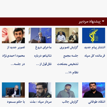
پیشنهاد سردبیر
انتشار پیام جدید
گزارش تصویری
ماجرای دروغ
تصویر جدید از
فرمانده کل سپاه
جلسه مجمع
نتانیاهو درباره
محمود احمدی‌نژاد
تشخیص مصلحت
نقل‌قول از…
در جلسه…
نظام ۱۸…
انتقاد طوفانی
گزارش جالب
سردار سپاه : ملت
با حکم مسعود