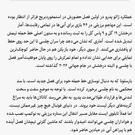
عملکرد ژائو پدرو در اولین فصل حضورش در استمفوردبریج فراتر از انتظار بوده
است. این مهاجم برزیلی در ۴۶ بازی برای آبی‌ها در تمامی رقابت‌ها، آمار
درخشان ۱۹ گل و ۹ پاس گل را به ثبت رسانده و به ستون اصلی خط حمله تیمش
تبدیل شده است. آماری که نشان می‌دهد چرا سران چلسی تا این حد روی حفظ
او پافشاری می‌کنند. از سوی دیگر، خود بازیکن هم در حال حاضر کوچک‌ترین
تمایلی برای جدایی نشان نداده و تمام تمرکزش را روی پایان موفقیت‌آمیز فصل
با چلسی و البته درخشش در جام جهانی ۲۰۲۶ گذاشته است.
بارسلونا که به دنبال نوسازی خط حمله خود برای فصل جدید است، با سد
محکمی به نام چلسی برخورد کرده است. با توجه به موضع سفت و سخت
لندنی‌ها و قرارداد طولانی‌مدت پدرو، به نظر می‌رسد کاتالان‌ها باید به سراغ
گزینه‌های دیگر لیست خود بروند. در دنیای فوتبال هیچ چیز غیرممکن نیست،
اما فعلاً تابلوی ایست مقابل مسیر انتقال این ستاره برزیلی به نوکمپ نصب شده
و هواداران چلسی می‌توانند امیدوار باشند که ماشین گلزنی تیم‌شان فصل آینده
هم با پیراهن آبی در میادین حاضر شود.