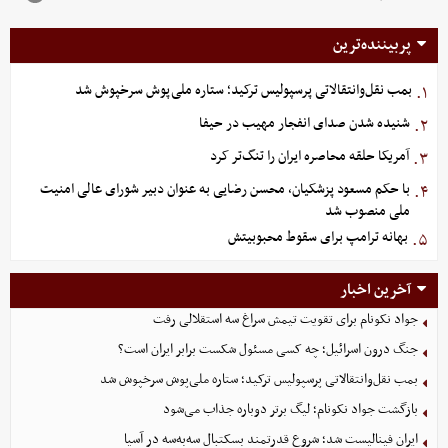
پربیننده‌ترین
بمب نقل‌وانتقالاتی پرسپولیس ترکید؛ ستاره ملی‌پوش سرخپوش شد
۱.
شنیده شدن صدای انفجار مهیب در حیفا
۲.
آمریکا حلقه محاصره ایران را تنگ‌تر کرد
۳.
با حکم مسعود پزشکیان، محسن رضایی به عنوان دبیر شورای عالی امنیت
۴.
ملی منصوب شد
بهانه ترامپ برای سقوط محبوبیتش
۵.
آخرین اخبار
جواد نکونام برای تقویت تیمش سراغ سه استقلالی رفت
جنگ درون اسرائیل؛ چه کسی مسئول شکست برابر ایران است؟
بمب نقل‌وانتقالاتی پرسپولیس ترکید؛ ستاره ملی‌پوش سرخپوش شد
بازگشت جواد نکونام؛ لیگ برتر دوباره جذاب می‌شود
ایران فینالیست شد؛ شروع قدرتمند بسکتبال سه‌به‌سه در آسیا