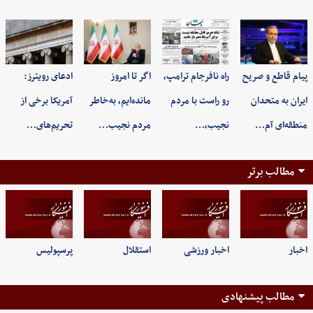
پیام قاطع و صریح
راه نافرجام ترامپ،
اگر تا امروز
ادعای رویترز:
ایران به متحدان
رو راست با مردم
مانده‌ایم، به‌خاطر
آمریکا برخی از
منطقه‌ای آم…
نجیب،…
مردم نجیب…
تحریم‌های…
مطالب برتر
اخبار
اخبار ورزشی
استقلال
پرسپولیس
مطالب پیشنهادی