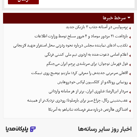
سرخط خبرها
پرسپولیس در آستانه جذب ۳ بازیکن جدید
بازداشت ۲۱ مزدور موساد و ۴ شرور مسلح توسط وزارت اطلاعات
تکذیب ادعای نماینده مجلس درباره نحوه ردزنی محل استقرار شهید لاریجانی
اعلام اسامی دعوت شده به اردوی تیم ملی کشتی فرنگی
قول قهرمان نوجوان؛ برای سربلندی پرچم ایران می‌جنگم
الاهلی سرمربی جدیدش را معرفی کرد؛ مارینو بوشیچ روی نیمکت
رونمایی رونالدو از کلکسیون لوکس خودروهایش
سردار ابن‌الرضا: فناوری ایران، برتر از هر سامانه وارداتی
عقب‌نشینی رئال، چراغ سبز برای بارسلونا؛ رودری نزدیک‌تر از همیشه
افشاگری هاآرتص درباره سفر فرستاده نتانیاهو به آمریکا