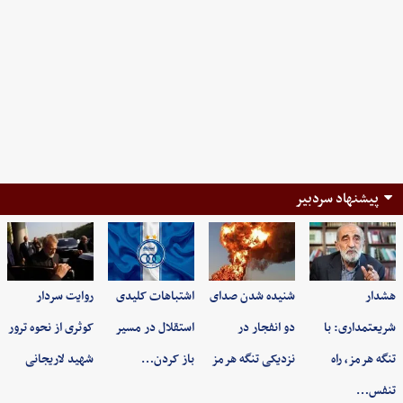
پیشنهاد سردبیر
هشدار
شنیده شدن صدای
اشتباهات کلیدی
روایت سردار
شریعتمداری: با
دو انفجار در
استقلال در مسیر
کوثری از نحوه ترور
تنگه هرمز، راه
نزدیکی تنگه هرمز
باز کردن…
شهید لاریجانی
تنفس…