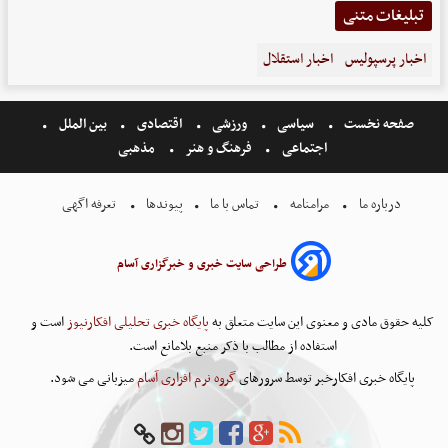
تبلیغات متنی
اخبار پرسپولیس
اخبار استقلال
صفحه نخست
سیاسی
ورزشی
اقتصادی
بین الملل
اجتماعی
فرهنگ و هنر
مذهبی
درباره ما
مرامنامه
تماس با ما
پیوندها
تعرفه اگهی
طراحی سایت خبری و خبرگزاری آسام
کلیه حقوق مادی و معنوی این سایت متعلق به
پایگاه خبری تحلیلی افکارنیوز
است و
استفاده از مطالب با ذکر منبع بلامانع است.
پایگاه خبری افکارخبر توسط سرورهای
گروه نرم افزاری آسام
میزبانی می شود.