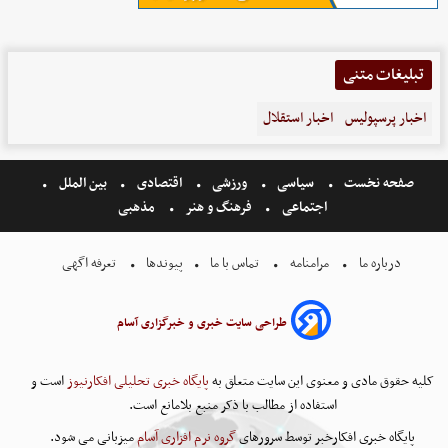
تبلیغات متنی
اخبار پرسپولیس
اخبار استقلال
صفحه نخست
سیاسی
ورزشی
اقتصادی
بین الملل
اجتماعی
فرهنگ و هنر
مذهبی
درباره ما
مرامنامه
تماس با ما
پیوندها
تعرفه اگهی
طراحی سایت خبری و خبرگزاری آسام
کلیه حقوق مادی و معنوی این سایت متعلق به
پایگاه خبری تحلیلی افکارنیوز
است و
استفاده از مطالب با ذکر منبع بلامانع است.
پایگاه خبری افکارخبر توسط سرورهای
گروه نرم افزاری آسام
میزبانی می شود.