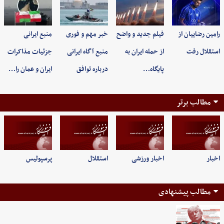
رامین رضاییان از
فیلم جدید و واضح
خبر مهم و فوری
منبع ایرانی
استقلال رفت
از حمله ایران به
منبع آگاه ایرانی
جزئیات مذاکرات
پایگاه…
درباره توافق
ایران و عمان را…
مطالب برتر
اخبار
اخبار ورزشی
استقلال
پرسپولیس
مطالب پیشنهادی