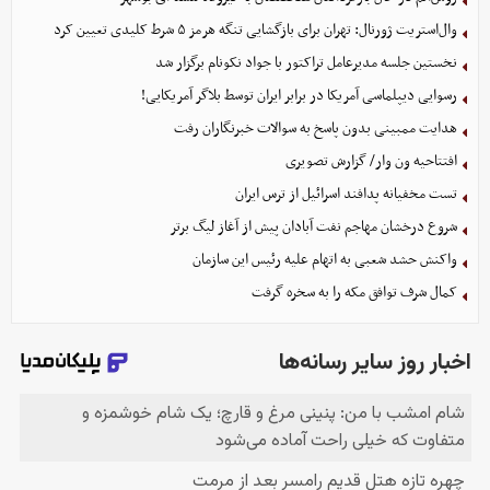
وال‌استریت ژورنال: تهران برای بازگشایی تنگه هرمز ۵ شرط کلیدی تعیین کرد
نخستین جلسه مدیرعامل تراکتور با جواد نکونام برگزار شد
رسوایی دیپلماسی آمریکا در برابر ایران توسط بلاگر آمریکایی!
هدایت ممبینی بدون پاسخ به سوالات خبرنگاران رفت
افتتاحیه ون وار/ گزارش تصویری
تست مخفیانه پدافند اسرائیل از ترس ایران
شروع درخشان مهاجم نفت آبادان پیش از آغاز لیگ برتر
واکنش حشد شعبی به اتهام‌ علیه رئیس این سازمان
کمال شرف توافق مکه را به سخره گرفت