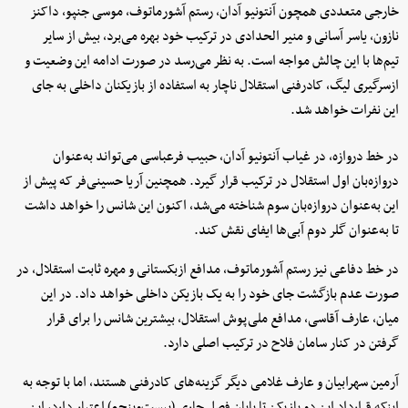
خارجی متعددی همچون آنتونیو آدان، رستم آشورماتوف، موسی جنپو، داکنز
نازون، یاسر آسانی و منیر الحدادی در ترکیب خود بهره می‌برد، بیش از سایر
تیم‌ها با این چالش مواجه است. به نظر می‌رسد در صورت ادامه این وضعیت و
ازسرگیری لیگ، کادرفنی استقلال ناچار به استفاده از بازیکنان داخلی به جای
این نفرات خواهد شد.
در خط دروازه، در غیاب آنتونیو آدان، حبیب فرعباسی می‌تواند به‌عنوان
دروازه‌بان اول استقلال در ترکیب قرار گیرد. همچنین آریا حسینی‌فر که پیش از
این به‌عنوان دروازه‌بان سوم شناخته می‌شد، اکنون این شانس را خواهد داشت
تا به‌عنوان گلر دوم آبی‌ها ایفای نقش کند.
در خط دفاعی نیز رستم آشورماتوف، مدافع ازبکستانی و مهره ثابت استقلال، در
صورت عدم بازگشت جای خود را به یک بازیکن داخلی خواهد داد. در این
میان، عارف آقاسی، مدافع ملی‌پوش استقلال، بیشترین شانس را برای قرار
گرفتن در کنار سامان فلاح در ترکیب اصلی دارد.
آرمین سهرابیان و عارف غلامی دیگر گزینه‌های کادرفنی هستند، اما با توجه به
اینکه قرارداد این دو بازیکن تا پایان فصل جاری (بیست‌وپنجم) اعتبار دارد، این