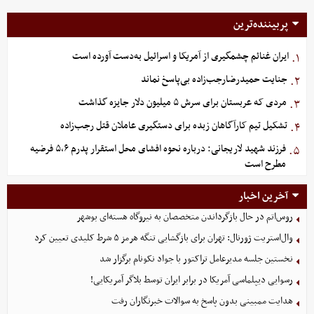
پربیننده‌ترین
ایران غنائم چشمگیری از آمریکا و اسرائیل به‌دست آورده است
۱.
جنایت حمیدرضارجب‌زاده بی‌پاسخ نماند
۲.
مردی که عربستان برای سرش ۵ میلیون دلار جایزه گذاشت
۳.
تشکیل تیم کارآگاهان زبده برای دستگیری عاملان قتل رجب‌زاده
۴.
فرزند شهید لاریجانی: درباره نحوه افشای محل استقرار پدرم ۵،۶ فرضیه
۵.
مطرح است
آخرین اخبار
روس‌اتم در حال بازگرداندن متخصصان به نیروگاه هسته‌ای بوشهر
وال‌استریت ژورنال: تهران برای بازگشایی تنگه هرمز ۵ شرط کلیدی تعیین کرد
نخستین جلسه مدیرعامل تراکتور با جواد نکونام برگزار شد
رسوایی دیپلماسی آمریکا در برابر ایران توسط بلاگر آمریکایی!
هدایت ممبینی بدون پاسخ به سوالات خبرنگاران رفت