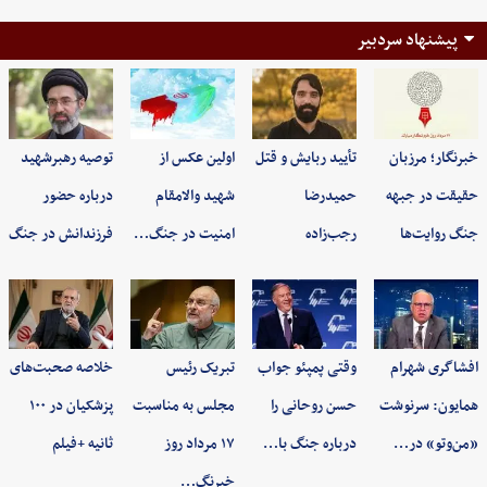
پیشنهاد سردبیر
خبرنگار؛ مرزبان
تأیید ربایش و قتل
اولین عکس از
توصیه رهبرشهید
حقیقت در جبهه
حمیدرضا
شهید والامقام
درباره حضور
جنگ روایت‌ها
رجب‌زاده
امنیت در جنگ…
فرزندانش در جنگ
افشاگری شهرام
وقتی پمپئو جواب
تبریک رئیس
خلاصه صحبت‌های
همایون: سرنوشت
حسن روحانی را
مجلس به مناسبت
پزشکیان در ۱۰۰
«من‌وتو» در…
درباره جنگ با…
۱۷ مرداد روز
ثانیه +فیلم
خبرنگ…