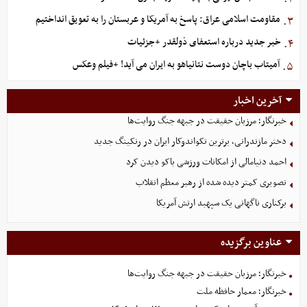
مقاومت اسلامی عراق: پاسخ به آمریکا و عربستان را به تعویق انداختیم
۳.
خبر جدید درباره استعفای ذولقدر +جزئیات
۴.
آمیتاب باچان دوست نتانیاهو به ایران می آید! +فیلم وعکس
۵.
آخرین اخبار
خبرنگار؛ مرزبان حقیقت در جبهه جنگ روایت‌ها
دختر مازندرانی، برترین تکواندوکار ایران در رنکینگ جدید
احمد دنیامالی از امکانات ورزشی باکو دیدن کرد
تصویری کمتر دیده شده از رهبر معظم انقلاب
برکناری ناگهانی یک سپهبد ارتش آمریکا
عناوین برگزیده
خبرنگار؛ مرزبان حقیقت در جبهه جنگ روایت‌ها
خبرنگار؛ معمار حافظه ملت