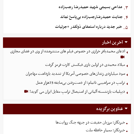
مداحی بسیجی شهید حمیدرضا رجب‌زاده
۳.
جنایت حمیدرضارجب‌زاده بی‌پاسخ نماند
۴.
خبر جدید درباره استعفای ذولقدر +جزئیات
۵.
آخرین اخبار
ادعای محمدباقر خرازی در خصوص فیلم های منتشرشده از وی در فضای مجازی
میلاد محمدی در اولین بازی فیکسش کارت قرمز گرفت
سود میلیاردی زندان‌های خصوصی آمریکا از تشدید بازداشت مهاجران
ترامپ در سراشیبی ناتمام؛ از دست‌رفتن بی‌سابقه 23هزار شغل
دیپلمات بازنشسته آلمانی از استیصال ترامپ مقابل ایران می گوید!
عناوین برگزیده
خبرنگار؛ مرزبان حقیقت در جبهه جنگ روایت‌ها
خبرنگار؛ معمار حافظه ملت