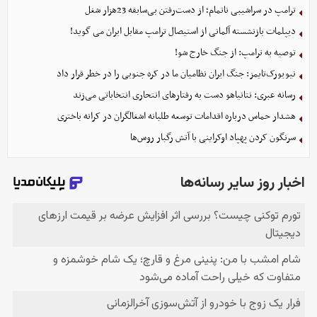
ترامپ در سراشیبی ناتمام؛ از دست‌رفتن بی‌سابقه 23هزار شغل
دیپلمات بازنشسته آلمانی از استیصال ترامپ مقابل ایران می گوید!
توصیه به ترامپ: از جنگ خارج شو!
نیویورک‌تایمز: جنگ ایران نظامیان ما در کره جنوبی را در خطر قرار داد
رسانه عبری: نتانیاهو دست به رفتارهای انتحاری انتخاباتی می‌زند
هشدار حماس درباره اقدامات توسعه طلبانه اشغالگران در کرانه باختری
سرنگون کردن پهپاد اوکراینی با آتش رگبار روس‌ها