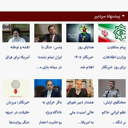
پیشنهاد سردبیر
پیام متفاوت
هدایای روز
ونس: جنگ با
نقشه و توطئه
وزارت اطلاعات
خبرنگار ۱۴۰۵
ایران تمام نشده؛
آمریکا برای عراق
برای روز خبرنگار
اعلام شد
در میانه بازی ه…
سخنگوی ارتش:
هشدار دبیر شورای
باقر خرازی به
خبرنگار؛ مرزبان
نظم ایرانی حاکم
عالی امنیت ملی
دادگاه ویژه
حقیقت در جبهه
بر تنگه…
به امریکا…
روحانیت احضار
جنگ روایت‌ها