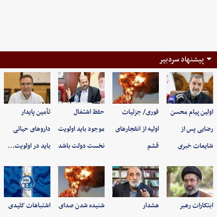
پیشنهاد سردبیر
اولین پیام محسن
فوری/ جزئیات
حفظ اشتغال
تأمین پایدار
رضایی پس از
اولیه از انفجارهای
موجود باید اولویت
داروهای حیاتی
شایعات خبری
قشم
نخست دولت باشد
باید در اولویت…
ابتکارات رهبر
هشدار
شنیده شدن صدای
اشتباهات کلیدی