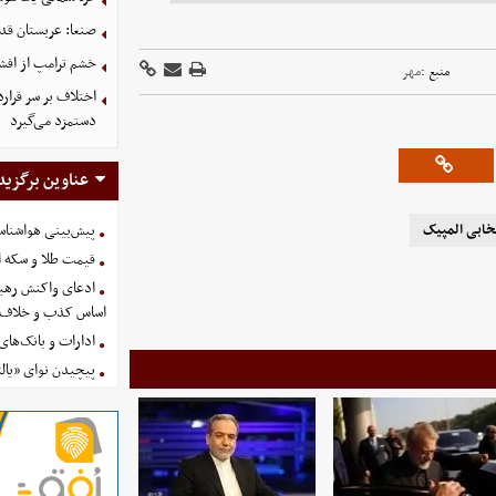
صنعا: عربستان قدر
خشم ترامپ از اف
منبع :
مهر
اختلاف بر سر قرار
دستمزد می‌گیرد
عناوین برگزید
خابی المپیک
پیش‌بینی هواشناسی امروز
قیمت طلا و سکه امروز پنجشنب
ادعای واکنش رهبر
اساس کذب و خلاف 
ادارات و بانک‌های کدام استان
پیچیدن نوای «یالث