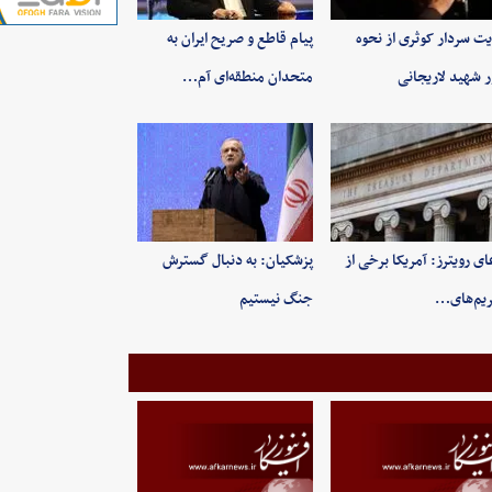
یت سردار کوثری از نحوه
پیام قاطع و صریح ایران به
ر شهید لاریجانی
متحدان منطقه‌ای آم…
ای رویترز: آمریکا برخی از
پزشکیان: به‌ دنبال گسترش
یم‌های…
جنگ نیستیم