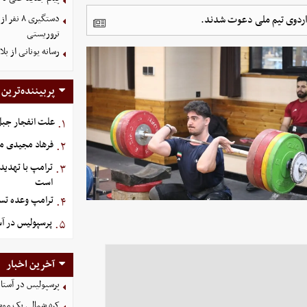
به اردوی تیم ملی دعوت شدند.
دستگیری
تروریستی
رسانه یونانی از ب
پربیننده‌ترین
علت انفجار جبل‌
۱.
فرهاد مجیدی م
۲.
ترامپ با تهدید
۳.
است
ترامپ وعده تسل
۴.
پرسپولیس در آستانه ج
۵.
آخرین اخبار
پرسپولیس در آستانه جذب ۳ 
کره شمالی یک مو