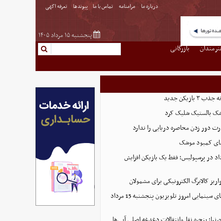
درباره ما
مرامنامه
تماس با ما
پیوندها
تعرفه اگهی
پنجشنبه ۱۵ مرداد ۱۴۰۵
نرمندان
بازرگانی
بازیکن جدید
شک بالستیک شلیک کرد
ت دور زدن محاصره دریایی را ندارد
شای کمبود موشک
داد در پرسپولیس؛ فقط یک بازیکن افزایش
ریز کالابرگ الکترونیکی برای مشمولان
لیست کامل فیلم‌های سینمایی امروز تلویزیون پنجشنبه 15 مرداد
نیا؛ پنجره نقل‌وانتقالات دغدغه اصلی آبی‌ها