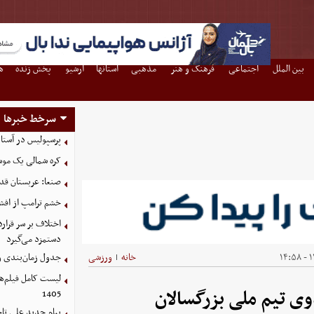
بین الملل
اجتماعی
فرهنگ و هنر
مذهبی
استانها
آرشیو
پخش زنده
ه
سرخط خبرها
پرسپولیس در آستانه جذب ۳ 
کره شمالی یک مو
صنعا: عربستان قدر
خشم ترامپ از اف
اختلاف بر سر قرار
دستمزد می‌گیرد
۱۴
خانه
ورزشی
جدول زمان‌بندی وا
|
1405
پیام جدید علی تاجر