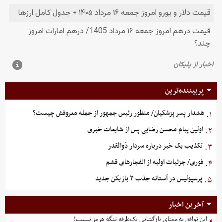
پربیننده‌ترین
هشدار پسر پزشکیان/ منظور رئیس جمهور از جمله معروفش چیست؟
۱.
اولین پیام محسن رضایی پس از شایعات خبری
۲.
تکذیب یک خبر درباره سردار ذوالقدر
۳.
فوری/ جزئیات اولیه از انفجارهای قشم
۴.
پرسپولیس در آستانه جذب ۳ بازیکن جدید
۵.
آخرین اخبار
این توافق به معنای بازگشایی یک‌طرفه تنگه هرمز نیست!