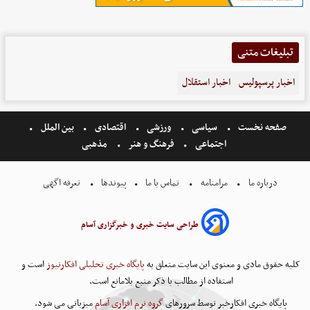
تبلیغات متنی
اخبار پرسپولیس
اخبار استقلال
صفحه نخست
سیاسی
ورزشی
اقتصادی
بین الملل
اجتماعی
فرهنگ و هنر
مذهبی
درباره ما
مرامنامه
تماس با ما
پیوندها
تعرفه اگهی
طراحی سایت خبری و خبرگزاری آسام
کلیه حقوق مادی و معنوی این سایت متعلق به
پایگاه خبری تحلیلی افکارنیوز
است و
استفاده از مطالب با ذکر منبع بلامانع است.
پایگاه خبری افکارخبر توسط سرورهای
گروه نرم افزاری آسام
میزبانی می شود.