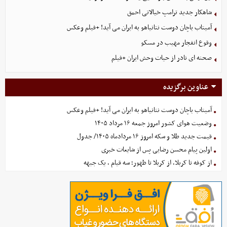
شاهکار جدید ترامپ خیالاتی احمق
آمیتاب باچان دوست نتانیاهو به ایران می آید! +فیلم وعکس
وقوع انفجار مهیب در مسکو
صحنه ای نادر از حیات وحش ایران +فیلم
عناوین برگزیده
آمیتاب باچان دوست نتانیاهو به ایران می آید! +فیلم وعکس
وضعیت هوای کشور امروز جمعه ۱۶ مرداد ۱۴۰۵
قیمت جدید طلا و سکه امروز ۱۶ مردادماه ۱۴۰۵/ جدول
اولین پیام محسن رضایی پس از شایعات خبری
از کوفه تا کربلا، از کربلا تا ظهور؛ سه قیام ، یک جبهه