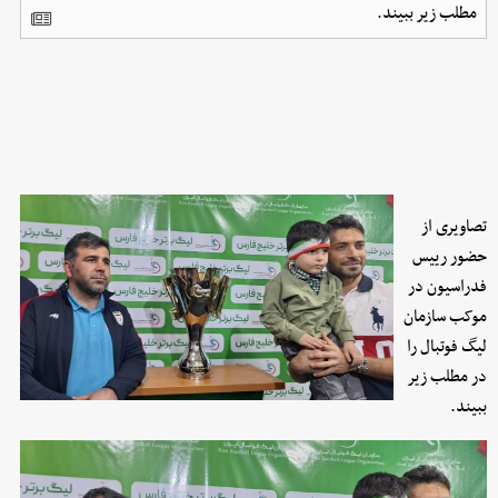
مطلب زیر ببیند.
تصاویری از
حضور رییس
فدراسیون در
موکب سازمان
لیگ فوتبال را
در مطلب زیر
ببیند.