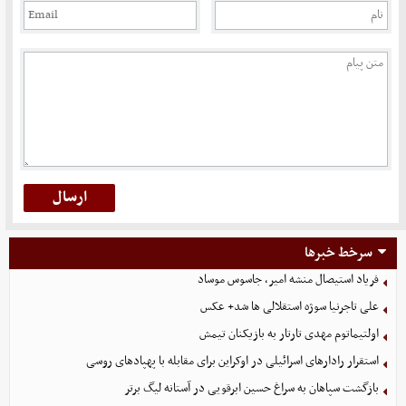
سرخط خبرها
فریاد استیصال منشه امیر، جاسوس موساد
علی تاجرنیا سوژه استقلالی‌ ها شد+ عکس
اولتیماتوم مهدی تارتار به بازیکنان تیمش
استقرار رادارهای اسرائیلی در اوکراین برای مقابله با پهپادهای روسی
بازگشت سپاهان به سراغ حسین ابرقویی در آستانه لیگ برتر