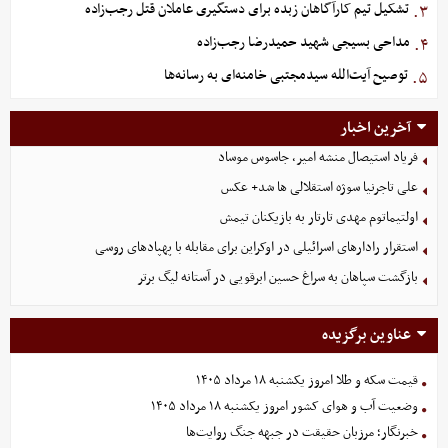
تشکیل تیم کارآگاهان زبده برای دستگیری عاملان قتل رجب‌زاده
۳.
مداحی بسیجی شهید حمیدرضا رجب‌زاده
۴.
توصیح آیت‌الله سیدمجتبی خامنه‌ای به رسانه‌ها
۵.
آخرین اخبار
فریاد استیصال منشه امیر، جاسوس موساد
علی تاجرنیا سوژه استقلالی‌ ها شد+ عکس
اولتیماتوم مهدی تارتار به بازیکنان تیمش
استقرار رادارهای اسرائیلی در اوکراین برای مقابله با پهپادهای روسی
بازگشت سپاهان به سراغ حسین ابرقویی در آستانه لیگ برتر
عناوین برگزیده
قیمت سکه و طلا امروز یکشنبه ۱۸ مرداد ۱۴۰۵
وضعیت آب و هوای کشور امروز یکشنبه ۱۸ مرداد ۱۴۰۵
خبرنگار؛ مرزبان حقیقت در جبهه جنگ روایت‌ها