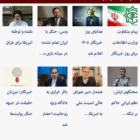
پیام متفاوت
هدایای روز
ونس: جنگ با
نقشه و توطئه
وزارت اطلاعات
خبرنگار ۱۴۰۵
ایران تمام نشده؛
آمریکا برای عراق
برای روز خبرنگار
اعلام شد
در میانه بازی ه…
سخنگوی ارتش:
هشدار دبیر شورای
باقر خرازی به
خبرنگار؛ مرزبان
نظم ایرانی حاکم
عالی امنیت ملی
دادگاه ویژه
حقیقت در جبهه
بر تنگه…
به امریکا…
روحانیت احضار
جنگ روایت‌ها
شد