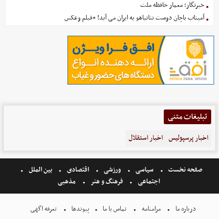
خبرنگار؛ معمار حافظه ملت
آمیتاب باچان دوست نتانیاهو به ایران می آید! +فیلم وعکس
تبلیغات متنی
اخبار پرسپولیس
اخبار استقلال
صفحه نخست
سیاسی
ورزشی
اقتصادی
بین الملل
اجتماعی
فرهنگ و هنر
مذهبی
درباره ما
مرامنامه
تماس با ما
پیوندها
تعرفه اگهی