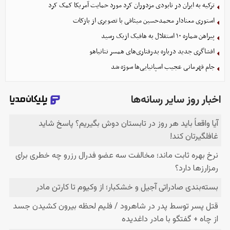
ترکیه به ایران در نابودی مزدوران کرد مورد حمایت آمریکا کمک کرد
استوری معنادار محمدحسین میثاقی با تصویری از بازکات
پیراهن شماره ۱۰ استقلال به هافبک ازبک رسید
افشاگری جدید درباره بدرفتاری‌های همسر نتانیاهو
جام قهرمانی عجیب اسپانیایی‌ها سوژه شد