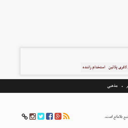
اغری پلاتین
استخدام راننده
ر
مذهبی
بع بلامانع است.