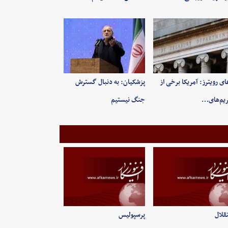
ای رویترز: آمریکا برخی از
پزشکیان: به‌ دنبال گسترش
یم‌های…
جنگ نیستیم
قلال
پرسپولیس