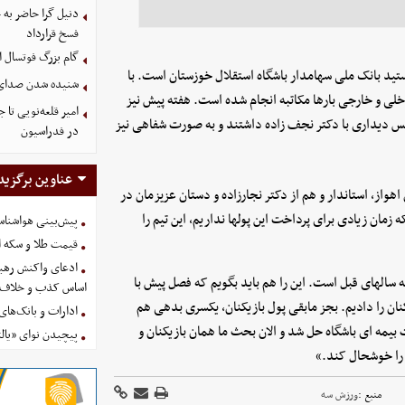
دنیل گرا حاضر به
فسخ قرارداد
گام بزرگ فوتسال ای
تید بانک ملی سهامدار باشگاه استقلال خوزستان است. با
شنیده شدن صدای د
ی و خارجی بارها مکاتبه انجام شده است. هفته پیش نیز
امیر قلعه‌نویی تا
جلس دیداری با دکتر نجف زاده داشتند و به صورت شفاهی نیز
در فدراسیون
عناوین برگزید
هواز، استاندار و هم از دکتر نجارزاده و دستان عزیزمان در
زمان زیادی برای پرداخت این پولها نداریم، این تیم را
پیش‌بینی هواشناسی امروز
قیمت طلا و سکه امروز پنجشنب
ادعای واکنش رهبر
به سالهای قبل است. این را هم باید بگویم که فصل پیش با
اساس کذب و خلاف 
زیکنان را دادیم. بجز مابقی پول بازیکنان، یکسری بدهی هم
ادارات و بانک‌های کدام استان
یمه ای باشگاه حل شد و الان بحث ما همان بازیکنان و
پیچیدن نوای «یالث
 را خوشحال کند.»
منبع :
ورزش سه