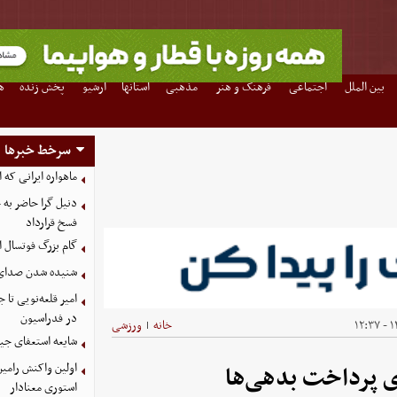
بین الملل
اجتماعی
فرهنگ و هنر
مذهبی
استانها
آرشیو
پخش زنده
ه
سرخط خبرها
ماهواره ایرانی که 
دنیل گرا حاضر به
فسخ قرارداد
گام بزرگ فوتسال ای
شنیده شدن صدای د
امیر قلعه‌نویی تا
در فدراسیون
۱۴
خانه
ورزشی
|
شایعه استعفای جیا
اولین واکنش رامین
ی پرداخت بدهی‌ها
استوری معنادار