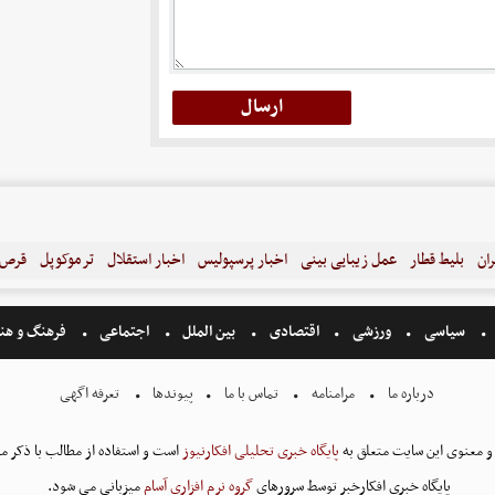
ران
بلیط قطار
عمل زیبایی بینی
اخبار پرسپولیس
اخبار استقلال
ترموکوپل
قرص ل
سیاسی
ورزشی
اقتصادی
بین الملل
اجتماعی
فرهنگ و هن
درباره ما
مرامنامه
تماس با ما
پیوندها
تعرفه اگهی
و معنوی این سایت متعلق به
پایگاه خبری تحلیلی افکارنیوز
است و استفاده از مطالب با ذکر من
پایگاه خبری افکارخبر توسط سرورهای
گروه نرم افزاری آسام
میزبانی می شود.