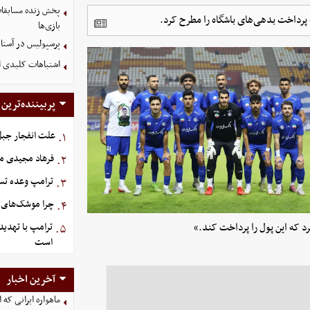
پخش زنده مسابقات 
رداخت بدهی‌های باشگاه را مطرح کرد.
بازی‌ها
پرسپولیس در آستانه جذب ۳ 
اشتباهات کلیدی اس
پربیننده‌ترین
علت انفجار جبل‌
۱.
فرهاد مجیدی م
۲.
ترامپ وعده تسل
۳.
چرا موشک‌های ای
۴.
د که این پول را پرداخت کند.»
ترامپ با تهدید
۵.
است
آخرین اخبار
ماهواره ایرانی که 