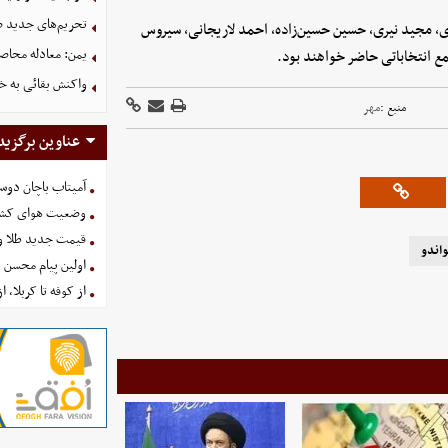
تحریم‌های جدید ضد
، مجید نیری، حسین حسین‌زاده، احمد لاریجانی، سیروس
یمن: معادله محاصره
واکنش بقائی به خی
منبع :
مهر
عناوین برگزید
آمیتاب باچان دوست
وضعیت هوای کشور امروز 
قیمت جدید طلا و سکه امروز ۱۶ 
اندو
اولین پیام محسن 
از کوفه تا کربلا، ا