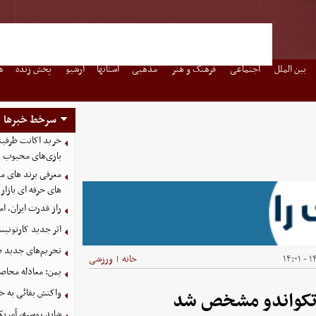
بین الملل
اجتماعی
فرهنگ و هنر
مذهبی
استانها
آرشیو
پخش زنده
ه
سرخط خبرها
بازی‌های محبوب
معرفی برند های مع
های حرفه ای بازار
راز قدرت ایران، ا
اثر جدید کارتونی
تحریم‌های جدید ضد
۱۴۰
خانه
ورزشی
|
یمن: معادله محاصره
واکنش بقائی به خی
 تکواندو مشخص شد
شاید روسیه، آمریکا