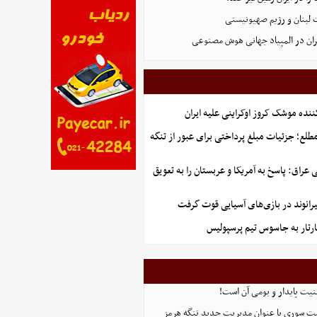
 لبنان و رژیم صهیونیستی
ان در المپیاد جهانی هوش مصنوعی
ننده موشک کروز اوکراینی علیه ایران
طلع؛ جزئیات مبلغ پرداختی برای عبور از تنگه
راق: پاسخ به آمریکا و عربستان را به تعویق
رانوند در بازی‌های آسیایی قوت گرفت
رتار به جاسوس تیم پرسپولیس
منیت پایدار و بومی آن است!
ست سوری با عنوان مدیریت جدید تنگه هرمز