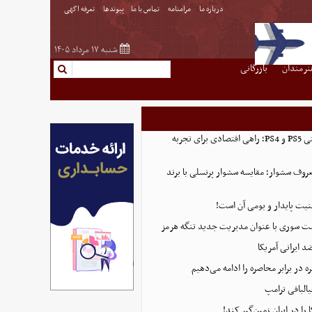
درباره ما
مرامنامه
تماس با ما
پیوندها
تعرفه اگهی
شنبه ۱۷ مرداد ۱۴۰۵
نرمندان
بازرگانی
خرید اکانت ظرفیتی PS5 و PS4؛ راهی اقتصادی برای تجربه
روف سشوار؛ مقایسه سشوار پرنسلی با برند
منیت پایدار و بومی آن است!
ست سوری با عنوان مدیریت جدید تنگه هرمز
 ایرانی آمریکا
 در برابر محاصره را ادامه می‌دهیم
البافی ترامپ
 را در ایران زمین‌گیر کند!