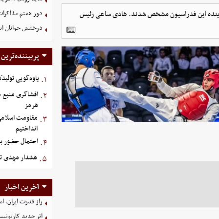
 آینده این فدراسیون مشخص شدند. هادی ساعی رئیس
دور هفتم مذاکرات
درخشش جوانان ایر
پربیننده‌ترین
یاوه‌گویی تولیدک
۱.
افشاگری منبع م
۲.
هرمز
مقاومت اسلامی ع
۳.
انداختیم
احتمال حضور بی
۴.
هشدار مهدی تا
۵.
آخرین اخبار
راز قدرت ایران، ا
اثر جدید کارتونی