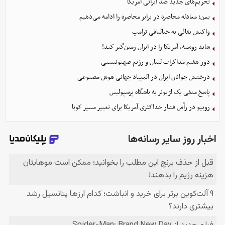
تحریم‌های جدید ضد ایرانی آمریکا
یمن: معادله محاصره در برابر محاصره را ادامه می‌دهیم
واکنش بقائی به خیالبافی ترامپ
شاید روسیه، آمریکا را در ایران زمین‌گیر کند!
دور هفتم مذاکرات لبنان و رژیم صهیونیستی
درخشش جوانان ایران در المپیاد جهانی هوش مصنوعی
پاسخ منفی یک لژیونر به باشگاه پرسپولیس
روبیو در رأس فشار حداکثری آمریکا برای تغییر مسیر کوبا