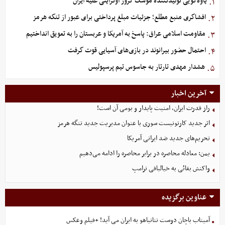
یاوه‌گویی تولیدکننده موشک کروز اوکراینی علیه ایران
۱.
افشاگری منبع مطلع؛ جزئیات مبلغ پرداختی برای عبور از تنگه هرمز
۲.
مقاومت اسلامی عراق: پاسخ به آمریکا و عربستان را به تعویق انداختیم
۳.
احتمال حضور بیرانوند در بازی‌های آسیایی قوت گرفت
۴.
هشدار مهدی تارتار به جاسوس تیم پرسپولیس
۵.
آخرین اخبار
راز قدرت ایران، امنیت پایدار و بومی آن است!
اثر جدید کارتونیست سوری با عنوان مدیریت جدید تنگه هرمز
تحریم‌های جدید ضد ایرانی آمریکا
یمن: معادله محاصره در برابر محاصره را ادامه می‌دهیم
واکنش بقائی به خیالبافی ترامپ
عناوین برگزیده
آمیتاب باچان دوست نتانیاهو به ایران می آید! +فیلم وعکس