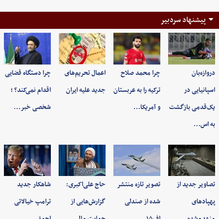
پیشنهاد سردبیر
دروازه‌بان
چرا محمد صلاح
اعمال تحریم‌های
چرا دستگاه قضایی
اسپانیایی در
ترکیه را به عربستان
جدید علیه ایران
اقدام نمی‌کند؟ ؛
یک‌قدمی بازگشت
و آمریکا…
شخصی خبر…
به اس…
تصاویر جدید از
تصویر تازه منتشر
حاج علی‌اکبری:
شاهکار جدید
پهپادهای
شده از صندلی
گزارش‌هایی از
ترامپ خیالاتی
منهدم‌شده
اف۱۵…
حمایت مالی…
احمق