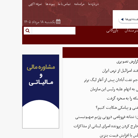
درباره ما
مرامنامه
تماس با ما
پیوندها
تعرفه اگهی
یکشنبه ۱۸ مرداد ۱۴۰۵
نرمندان
بازرگانی
گزارش تصویری
د اسرائیل از ترس ایران
 نفت آبادان پیش از آغاز لیگ برتر
 اتهام‌ علیه رئیس این سازمان
که را به سخره گرفت
لفنی و پیامکی شکایت کنیم؟
ن؛ نشانه فروپاشی درونی رژیم صهیونیستی
خارج کردن پرونده اسرای لبنانی از مذاکرات
س با افزایش قیمت بنزین