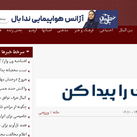
بین الملل
اجتماعی
فرهنگ و هنر
مذهبی
استانها
آرشیو
پخش زنده
ه
سرخط خبرها
افتتاحیه ون وار/ 
تست مخفیانه پدافن
شروع درخشان مهاجم
واکنش حشد شعبی به
کمال شرف توافق م
چگونه از مزاحم ت
۱۴۰
خانه
ورزشی
|
جاسوسی برای ایرا
قصد تل‌آویو برای 
اعلام مخالفت مجل