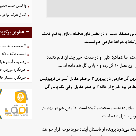
واکنش حشد شعبی به
کمال شرف توافق م
عناوین برگزید
نیایی معتقد است او در بخش‌های مختلف بازی به تیم کمک
ارتباط با شرایط طارمی هم نیست.
۳ تصفیه‌خانه جدید برای فضای سبز تهران در راه است
قیمت سکه و طلا امروز یکش
شت، اما عملکرد کلی او در مدت اخیر چندان قانع‌کننده
وضعیت آب و هوای کشور 
ل هم داده است.
خبرنگار؛ مرزبان 
خبرنگار؛ معمار ح
با این حال، او حالا سه ماه است که برای المپیاکوس گل نزده است. آخرین گل طارمی در پیروزی ۳ بر صفر مقابل آستراس تریپولیس
در تریپولی به ثمر رسید؛ دیداری که یک پاس گل هم داد. پس از آن فقط در برد خارج از خانه ۳ بر صفر مقابل اوفی یک پاس گل
را برای مندیلیبار سخت‌تر کرده است. طارمی هم در بهترین
اکوس تبدیل شده است.
ه می‌شود پرونده او تابستان آینده مورد توجه قرار خواهد