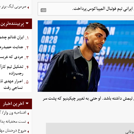
سرمربی لیگ برتر
ایرانی تیم فوتبال المپیاکوس پرداخت.
پربیننده‌ترین
ایران غنائم چشم
۱.
جنایت حمیدرضار
۲.
مردی که عربستان برای سرش ۵
۳.
تشکیل تیم کارآ
۴.
رجب‌زاده
اصرار مهدی تار
۵.
نساجی رفت
 تیمش داشته باشد. او حتی به تغییر چیکینیو که پشت سر
آخرین اخبار
افتتاحیه ون وار/
تست مخفیانه پدافن
شروع درخشان مهاجم
ونانی