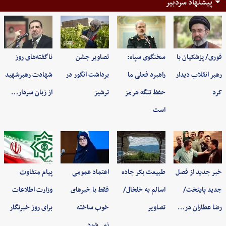
پیشنهاد سردبیر
فوری/ پزشکیان با
سخنگوی سپاه:
تصاویر جشن
ناگفته‌های روز
رهبر انقلاب دیدار
راهبرد فعلی ما
برداشت انگور در
شهادت رهبرشهید
کرد
حفظ تنگه هرمز
ترشیز
از زبان سردار…
است
خبر جدید از فصل
طبیعت بکر جاده
اعتماد عمومی
پیام متفاوت
جدید پایتخت/
اسالم به خلخال/
فقط با خبرهای
وزارت اطلاعات
رضا عطاران در…
تصاویر
خوب ساخته
برای روز خبرنگار
نمی‌شود