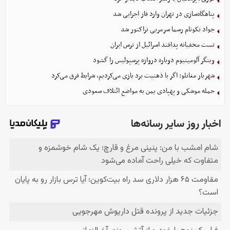
پناهگاه‌سازی در تهران وارد فاز اجرایی شد
جواد نکونام رسما سرمربی تراکتور شد
تست مخفیانه پدافند اسرائیل از ترس ایران
وینگر آلومینیوم دوباره دروازه پرسپولیس را گشود
شهریار مغانلو: اگر با ذهنیت برد بازی می‌کردیم، شرایط فرق می‌کرد
حمله موشکی و پهپادی یمن به مواضع ائتلاف سعودی