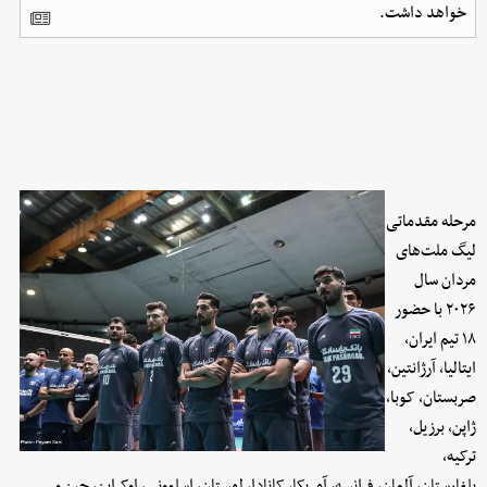
خواهد داشت.
مرحله مقدماتی
لیگ ملت‌های
مردان سال
۲۰۲۶ با حضور
۱۸ تیم ایران،
ایتالیا، آرژانتین،
صربستان، کوبا،
ژاپن، برزیل،
ترکیه،
بلغارستان، آلمان، فرانسه، آمریکا، کانادا، لهستان، اسلوونی، اوکراین، چین و