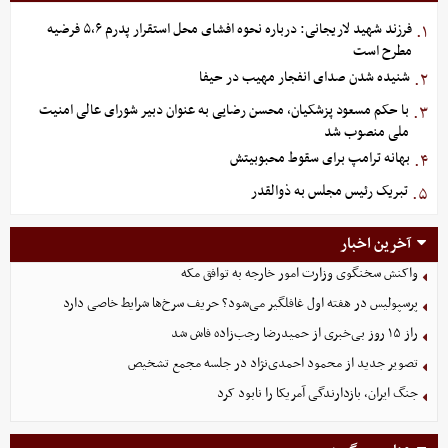
فرزند شهید لاریجانی: درباره نحوه افشای محل استقرار پدرم ۵،۶ فرضیه
۱.
مطرح است
شنیده شدن صدای انفجار مهیب در حیفا
۲.
با حکم مسعود پزشکیان، محسن رضایی به عنوان دبیر شورای عالی امنیت
۳.
ملی منصوب شد
بهانه ترامپ برای سقوط محبوبیتش
۴.
تبریک رئیس مجلس به ذوالقدر
۵.
آخرین اخبار
واکنش سخنگوی وزارت امور خارجه به توافق مکه
پرسپولیس در هفته اول غافلگیر می‌شود؟ حریف سرخ‌ها شرایط خاصی دارد
راز ۱۵ روز بی‌خبری از حمیدرضا رجب‌زاده فاش شد
تصویر جدید از محمود احمدی‌نژاد در جلسه مجمع تشخیص
جنگ ایران، بازدارندگی آمریکا را نابود کرد