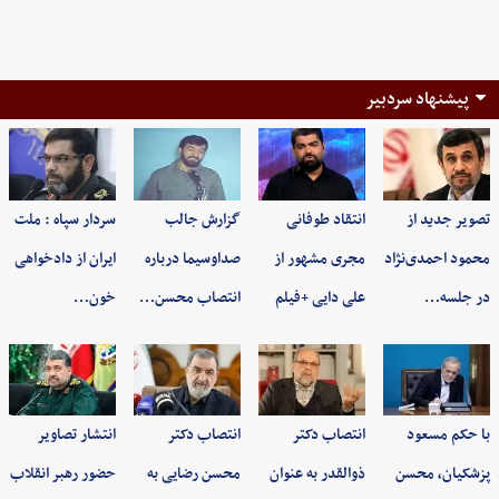
پیشنهاد سردبیر
تصویر جدید از
انتقاد طوفانی
گزارش جالب
سردار سپاه : ملت
محمود احمدی‌نژاد
مجری مشهور از
صداوسیما درباره
ایران از دادخواهی
در جلسه…
علی دایی +فیلم
انتصاب محسن…
خون…
با حکم مسعود
انتصاب دکتر
انتصاب دکتر
انتشار تصاویر
پزشکیان، محسن
ذوالقدر به عنوان
محسن رضایی به
حضور رهبر انقلاب