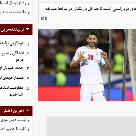
وداع فوتبال ایتالیا 
‌های درون‌تیمی است تا حداقل بازیکنان در شرایط مسابقه
خلاصه صحبت‌های پزشکیان د
پربیننده‌ترین
یاوه‌گویی تولیدک
۱.
افشاگری منبع م
۲.
هرمز
حمله خلبانان ایرا
۳.
هشدار مهدی تار
۴.
مقاومت اسلامی 
۵.
انداختیم
آخرین اخبار
قیمت دینار عراق امروز شنب
کلباء با حضور احم