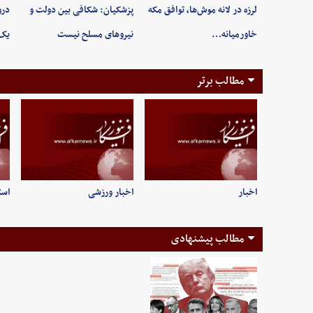
لرزه در لانه موش‌ها، توافق مکه
پزشکیان: شکافی بین دولت و
درو
خاورمیانه…
نیروهای مسلح نیست
یک‌
مطالب برتر
اخبار
اخبار ورزشی
است
مطالب پیشنهادی