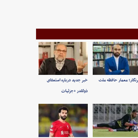
نگار؛ معمار حافظه ملت
خبر جدید درباره استعفای
ذولقدر +جزئیات