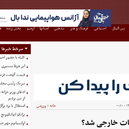
بین الملل
اجتماعی
فرهنگ و هنر
مذهبی
استانها
آرشیو
پخش زنده
ه
سرخط خبرها
کلباء با حضور احم
این شرط مستمری ب
قیمت گوشت قرمز امروز 17 م
تبریک رئیس مجلس به مناسبت 
ادعای وزیر خزانه د
از بین بردیم
۱۴۰
خانه
ورزشی
استقلال با برد پرگ
|
برانکو ایوانکوویچ 
قات خارجی شد؟
اولتیماتوم مهم چین