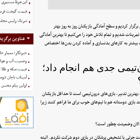
این شرط مستمری ب
قیمت گوشت قرمز امروز 17 م
تبریک رئیس مجلس به مناسبت 
رگزار کردیم و سطح آمادگی بازیکنان روز به روز بهتر
له چهارم تمرینات شدیم و تمام تلاش خود را می‌کنیم تا بهترین آمادگی
عناوین برگزید
نات بیشتر به کارهای بدنسازی و آماده کردن بدن‌ها اختصاص
خبرنگار؛ معمار ح
وضعیت آب و هوای کشور ا
‌تیمی جدی هم انجام داد؛
قیمت سکه و طلا امروز شنبه
آمیتاب باچان دوست
اولین پیام محسن 
بهترین تدبیر، بازی‌های درون‌تیمی است تا حداقل بازیکنان
د بازی دوستانه هم با تیم‌های خوب برای ما فراهم کنند زیرا
 الان وضعیتت چطور است؟
ومیت جزئی با تشخیص پزشکان در بازی دوم شرکت نکردم. البته