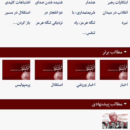
ابتکارات رهبر
هشدار
شنیده شدن صدای
اشتباهات کلیدی
انقلاب در میدان
شریعتمداری: با
دو انفجار در
استقلال در مسیر
نبرد
تنگه هرمز، راه
نزدیکی تنگه هرمز
باز کردن…
تنفس…
مطالب برتر
اخبار
اخبار ورزشی
استقلال
پرسپولیس
مطالب پیشنهادی