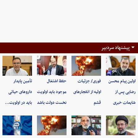
پیشنهاد سردبیر
اولین پیام محسن
فوری/ جزئیات
حفظ اشتغال
تأمین پایدار
رضایی پس از
اولیه از انفجارهای
موجود باید اولویت
داروهای حیاتی
شایعات خبری
قشم
نخست دولت باشد
باید در اولویت…