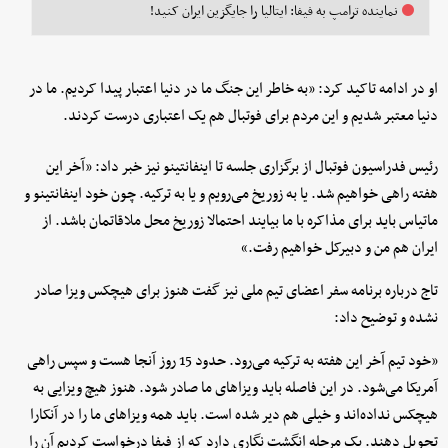
نماینده ترامپ به فیفا: ایتالیا را جایگزین ایران کنید!
او در ادامه تاکید کرد: «به خاطر این جنگ ما در دنیا اعتبار پیدا کردیم. ما در
دنیا معتبر شدیم و این مردم برای فوتبال هم یک اعتباری درست کردند.
رئیس فدراسیون فوتبال از برگزاری جلسه تا اینفانتینو نیز خبر داد: «آخر این
هفته راهی خواهیم شد. یا به زوریخ می‌رویم و یا به ترکیه. چون خود اینفانتینو و
ماتیاس باید برای مذاکره با ما بیایند احتمالا زوریخ محل ملاقاتمان باشد. از
ایران هم من و دبیرکل خواهیم رفت.»
تاج درباره برنامه سفر اعضای تیم ملی نیز گفت هنوز برای هیچکس ویزا صادر
نشده و توضیح داد:
«خود تیم آخر این هفته به ترکیه می‌رود. حدود 15 روز آنجا هست و سپس راهی
آمریکا می‌شود. در این فاصله باید ویزاهای ما صادر شود. هنوز هیچ ویزایی به
هیچکس نداده‌اند و خیلی هم دیر شده است. باید همه ویزاهای ما را در آنکارا
تحویل دهند. یک مرحله انگشت نگاری دارد که از فیفا درخواست کردیم آن را