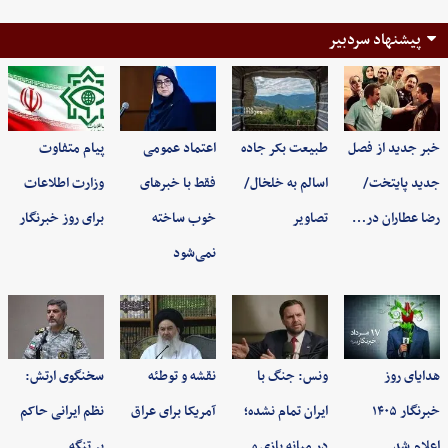
پیشنهاد سردبیر
خبر جدید از فصل
طبیعت بکر جاده
اعتماد عمومی
پیام متفاوت
جدید پایتخت/
اسالم به خلخال/
فقط با خبرهای
وزارت اطلاعات
رضا عطاران در…
تصاویر
خوب ساخته
برای روز خبرنگار
نمی‌شود
هدایای روز
ونس: جنگ با
نقشه و توطئه
سخنگوی ارتش:
خبرنگار ۱۴۰۵
ایران تمام نشده؛
آمریکا برای عراق
نظم ایرانی حاکم
اعلام شد
در میانه بازی ه…
بر تنگه…