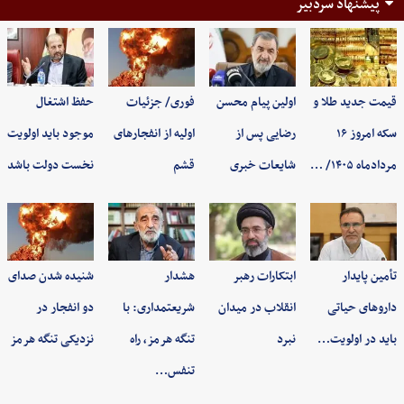
پیشنهاد سردبیر
قیمت جدید طلا و
اولین پیام محسن
فوری/ جزئیات
حفظ اشتغال
سکه امروز ۱۶
رضایی پس از
اولیه از انفجارهای
موجود باید اولویت
مردادماه ۱۴۰۵/ …
شایعات خبری
قشم
نخست دولت باشد
تأمین پایدار
ابتکارات رهبر
هشدار
شنیده شدن صدای
داروهای حیاتی
انقلاب در میدان
شریعتمداری: با
دو انفجار در
باید در اولویت…
نبرد
تنگه هرمز، راه
نزدیکی تنگه هرمز
تنفس…