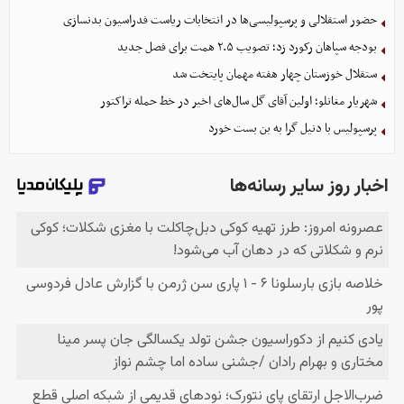
حضور استقلالی و پرسپولیسی‌ها در انتخابات ریاست فدراسیون بدنسازی
بودجه سپاهان رکورد زد؛ تصویب ۲.۵ همت برای فصل جدید
ستقلال خوزستان چهار هفته مهمان پایتخت شد
شهریار مغانلو؛ اولین آقای گل سال‌های اخیر در خط حمله تراکتور
پرسپولیس با دنیل گرا به بن بست خورد