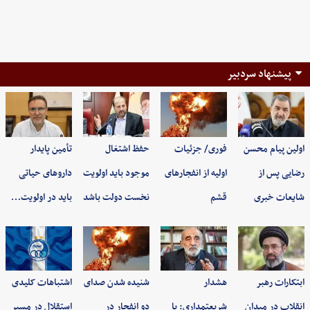
پیشنهاد سردبیر
اولین پیام محسن
فوری/ جزئیات
حفظ اشتغال
تأمین پایدار
رضایی پس از
اولیه از انفجارهای
موجود باید اولویت
داروهای حیاتی
شایعات خبری
قشم
نخست دولت باشد
باید در اولویت…
ابتکارات رهبر
هشدار
شنیده شدن صدای
اشتباهات کلیدی
انقلاب در میدان
شریعتمداری: با
دو انفجار در
استقلال در مسیر