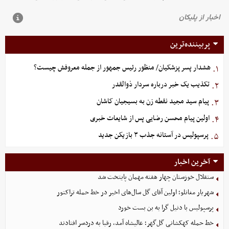
پربیننده‌ترین
هشدار پسر پزشکیان/ منظور رئیس جمهور از جمله معروفش چیست؟
۱.
تکذیب یک خبر درباره سردار ذوالقدر
۲.
پیام سید مجید نقطه زن به بسیجیان کاشان
۳.
اولین پیام محسن رضایی پس از شایعات خبری
۴.
پرسپولیس در آستانه جذب ۳ بازیکن جدید
۵.
آخرین اخبار
ستقلال خوزستان چهار هفته مهمان پایتخت شد
شهریار مغانلو؛ اولین آقای گل سال‌های اخیر در خط حمله تراکتور
پرسپولیس با دنیل گرا به بن بست خورد
خط حمله کهکشانی گل‌گهر؛ عالیشاه آمد، رقبا به دردسر افتادند